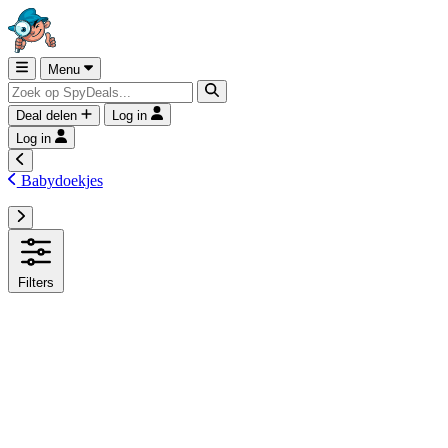
Menu
Deal delen
Log in
Log in
Babydoekjes
Filters