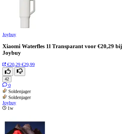
Joybuy
Xiaomi Waterfles 1l Transparant voor €20,29 bij
Joybuy
€20,29
€29,99
42
0
Soldenjager
Soldenjager
Joybuy
1w