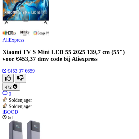
AliExpress
Xiaomi TV S Mini LED 55 2025 139,7 cm (55")
voor €453,37 dmv code bij Aliexpress
€453,37
€659
472
0
Soldenjager
Soldenjager
iBOOD
6d