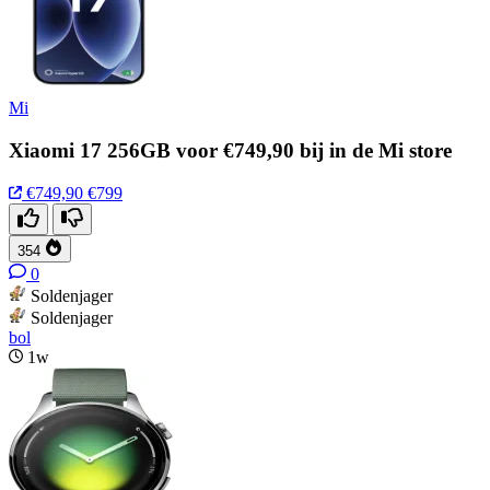
Mi
Xiaomi 17 256GB voor €749,90 bij in de Mi store
€749,90
€799
354
0
Soldenjager
Soldenjager
bol
1w