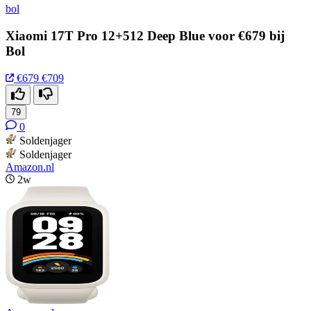
bol
Xiaomi 17T Pro 12+512 Deep Blue voor €679 bij
Bol
€679
€709
79
0
Soldenjager
Soldenjager
Amazon.nl
2w