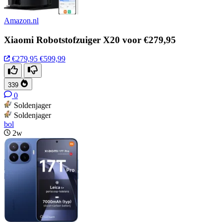
Amazon.nl
Xiaomi Robotstofzuiger X20 voor €279,95
€279,95
€599,99
339
0
Soldenjager
Soldenjager
bol
2w