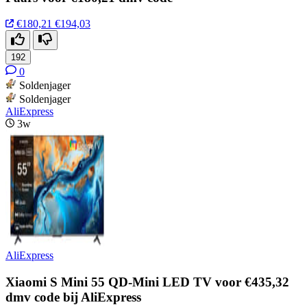
€180,21
€194,03
192
0
Soldenjager
Soldenjager
AliExpress
3w
AliExpress
Xiaomi S Mini 55 QD-Mini LED TV voor €435,32
dmv code bij AliExpress