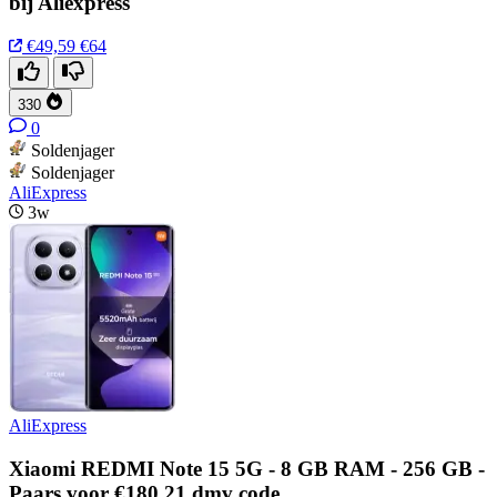
bij Aliexpress
€49,59
€64
330
0
Soldenjager
Soldenjager
AliExpress
3w
AliExpress
Xiaomi REDMI Note 15 5G - 8 GB RAM - 256 GB -
Paars voor €180,21 dmv code