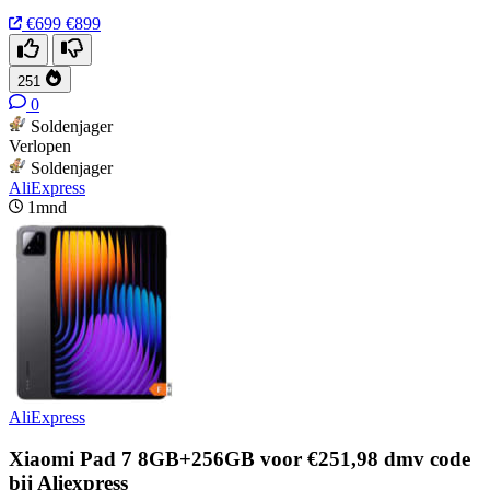
€699
€899
251
0
Soldenjager
Verlopen
Soldenjager
AliExpress
1mnd
AliExpress
Xiaomi Pad 7 8GB+256GB voor €251,98 dmv code
bij Aliexpress