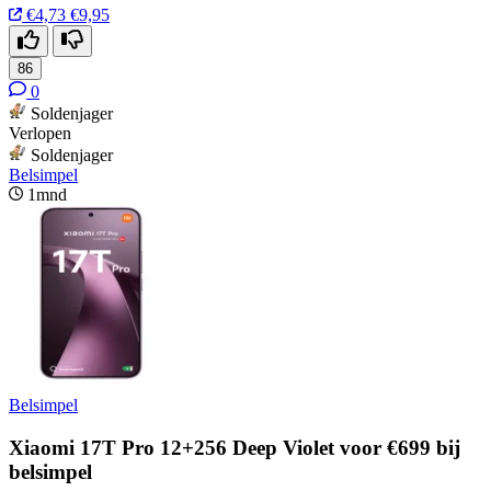
€4,73
€9,95
86
0
Soldenjager
Verlopen
Soldenjager
Belsimpel
1mnd
Belsimpel
Xiaomi 17T Pro 12+256 Deep Violet voor €699 bij
belsimpel