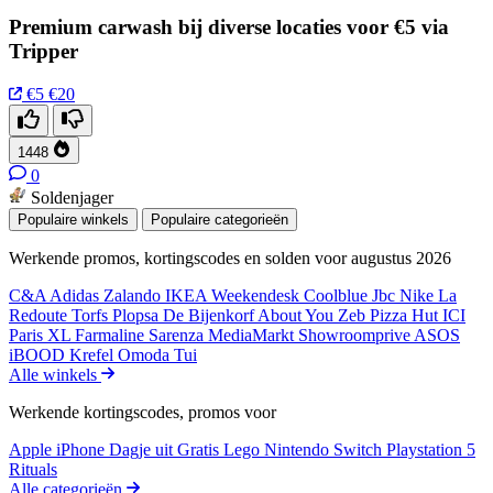
Premium carwash bij diverse locaties voor €5 via
Tripper
€5
€20
1448
0
Soldenjager
Populaire winkels
Populaire categorieën
Werkende promos, kortingscodes en solden voor augustus 2026
C&A
Adidas
Zalando
IKEA
Weekendesk
Coolblue
Jbc
Nike
La
Redoute
Torfs
Plopsa
De Bijenkorf
About You
Zeb
Pizza Hut
ICI
Paris XL
Farmaline
Sarenza
MediaMarkt
Showroomprive
ASOS
iBOOD
Krefel
Omoda
Tui
Alle winkels
Werkende kortingscodes, promos voor
Apple iPhone
Dagje uit
Gratis
Lego
Nintendo Switch
Playstation 5
Rituals
Alle categorieën