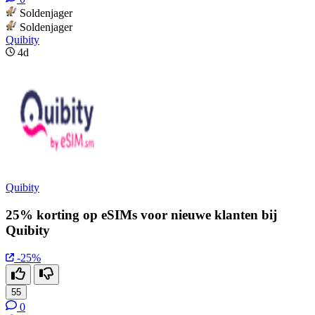
Soldenjager
Soldenjager
Quibity
4d
Quibity
25% korting op eSIMs voor nieuwe klanten bij
Quibity
-25%
55
0