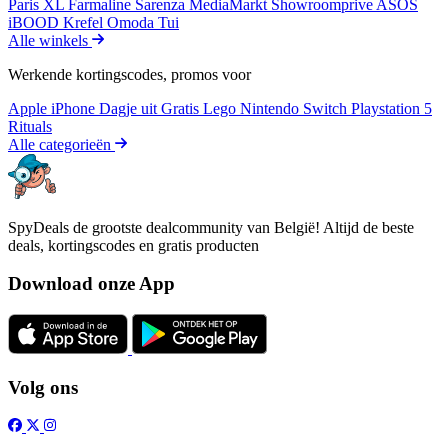
Paris XL
Farmaline
Sarenza
MediaMarkt
Showroomprive
ASOS
iBOOD
Krefel
Omoda
Tui
Alle winkels
Werkende kortingscodes, promos voor
Apple iPhone
Dagje uit
Gratis
Lego
Nintendo Switch
Playstation 5
Rituals
Alle categorieën
SpyDeals de grootste dealcommunity van België! Altijd de beste
deals, kortingscodes en gratis producten
Download onze App
Volg ons