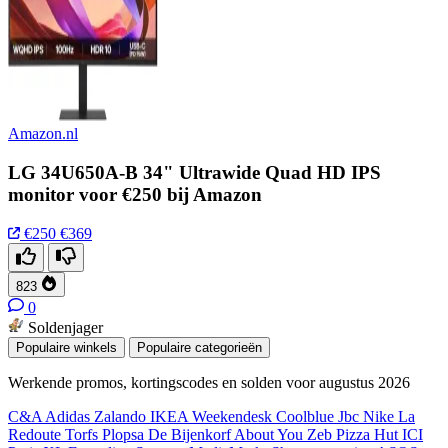
Amazon.nl
LG 34U650A-B 34" Ultrawide Quad HD IPS
monitor voor €250 bij Amazon
€250
€369
823
0
Soldenjager
Populaire winkels
Populaire categorieën
Werkende promos, kortingscodes en solden voor augustus 2026
C&A
Adidas
Zalando
IKEA
Weekendesk
Coolblue
Jbc
Nike
La
Redoute
Torfs
Plopsa
De Bijenkorf
About You
Zeb
Pizza Hut
ICI