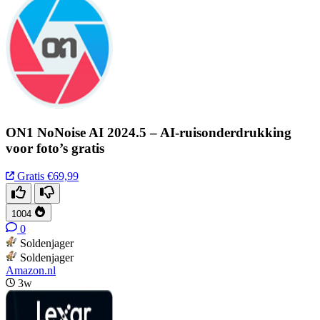
ON1 NoNoise AI 2024.5 – AI-ruisonderdrukking
voor foto’s gratis
Gratis
€69,99
1004
0
Soldenjager
Soldenjager
Amazon.nl
3w