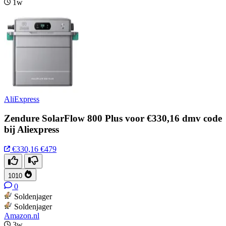
1w
AliExpress
Zendure SolarFlow 800 Plus voor €330,16 dmv code
bij Aliexpress
€330,16
€479
1010
0
Soldenjager
Soldenjager
Amazon.nl
3w