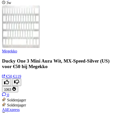
3w
Megekko
Ducky One 3 Mini Aura Wit, MX-Speed-Silver (US)
voor €50 bij Megekko
€50
€119
1063
0
Soldenjager
Soldenjager
AliExpress