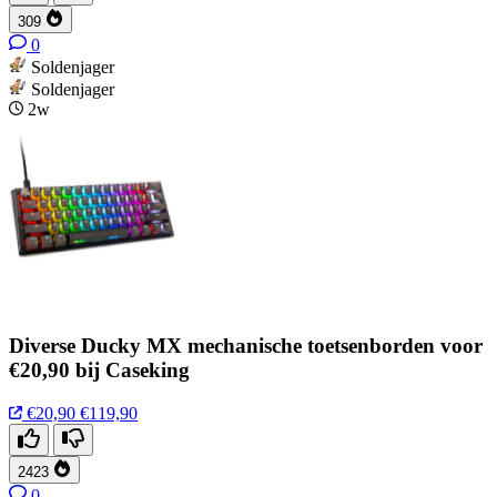
309
0
Soldenjager
Soldenjager
2w
Diverse Ducky MX mechanische toetsenborden voor
€20,90 bij Caseking
€20,90
€119,90
2423
0