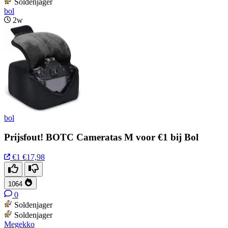
Soldenjager
bol
2w
bol
Prijsfout! BOTC Cameratas M voor €1 bij Bol
€1
€17,98
1064
0
Soldenjager
Soldenjager
Megekko