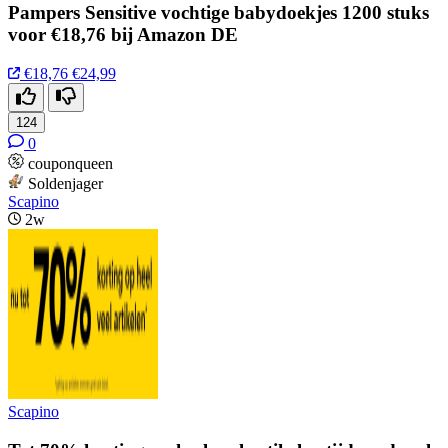
Pampers Sensitive vochtige babydoekjes 1200 stuks
voor €18,76 bij Amazon DE
€18,76
€24,99
124
0
couponqueen
Soldenjager
Scapino
2w
Scapino