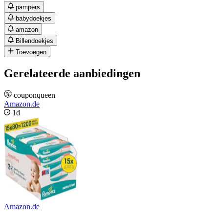
pampers
babydoekjes
amazon
Billendoekjes
Toevoegen
Gerelateerde aanbiedingen
couponqueen
Amazon.de
1d
Amazon.de