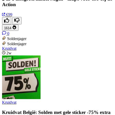
Action
€99
1614
0
Soldenjager
Soldenjager
Kruidvat
2w
Kruidvat
Kruidvat België: Solden met gele sticker -75% extra