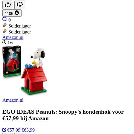
1106
0
Soldenjager
Soldenjager
Amazon.nl
1w
Amazon.nl
EGO IDEAS Peanuts: Snoopy's hondenhok voor
€57,99 bij Amazon
€57,99
€63,99