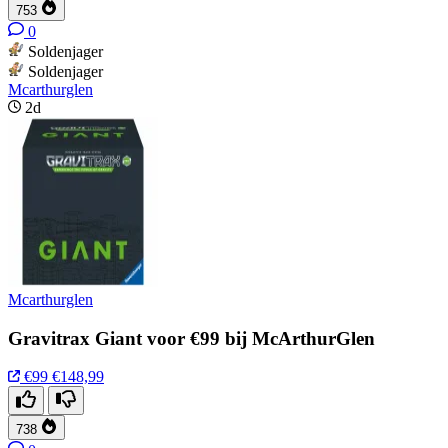
753
0
Soldenjager
Soldenjager
Mcarthurglen
2d
Mcarthurglen
Gravitrax Giant voor €99 bij McArthurGlen
€99
€148,99
738