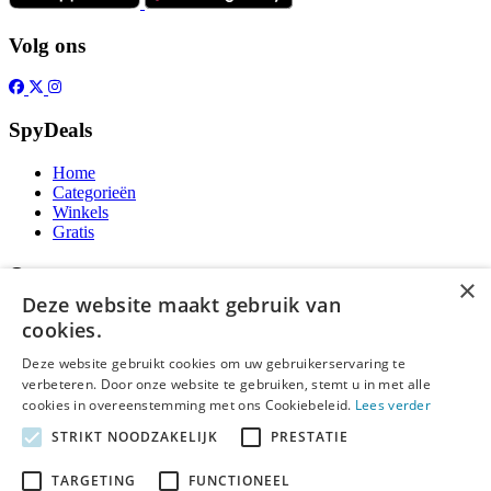
Volg ons
SpyDeals
Home
Categorieën
Winkels
Gratis
Over
×
Deze website maakt gebruik van
Over ons
cookies.
Contact
Publicatieregels
Deze website gebruikt cookies om uw gebruikerservaring te
verbeteren. Door onze website te gebruiken, stemt u in met alle
Legal
cookies in overeenstemming met ons Cookiebeleid.
Lees verder
STRIKT NOODZAKELIJK
PRESTATIE
Privacy
Cookieverklaring
Algemene Voorwaarden
TARGETING
FUNCTIONEEL