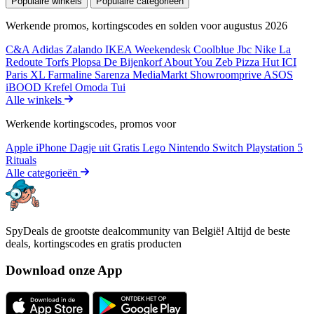
Populaire winkels
Populaire categorieën
Werkende promos, kortingscodes en solden voor augustus 2026
C&A
Adidas
Zalando
IKEA
Weekendesk
Coolblue
Jbc
Nike
La
Redoute
Torfs
Plopsa
De Bijenkorf
About You
Zeb
Pizza Hut
ICI
Paris XL
Farmaline
Sarenza
MediaMarkt
Showroomprive
ASOS
iBOOD
Krefel
Omoda
Tui
Alle winkels
Werkende kortingscodes, promos voor
Apple iPhone
Dagje uit
Gratis
Lego
Nintendo Switch
Playstation 5
Rituals
Alle categorieën
SpyDeals de grootste dealcommunity van België! Altijd de beste
deals, kortingscodes en gratis producten
Download onze App