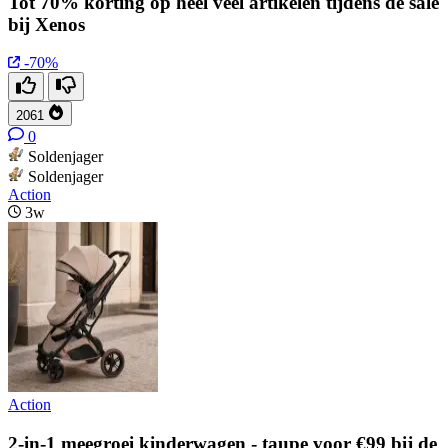
Tot 70% korting op heel veel artikelen tijdens de sale
bij Xenos
-70%
2061
0
Soldenjager
Soldenjager
Action
3w
Action
2-in-1 meegroei kinderwagen - taupe voor €99 bij de