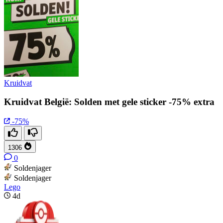
Kruidvat
Kruidvat België: Solden met gele sticker -75% extra
-75%
1306
0
Soldenjager
Soldenjager
Lego
4d