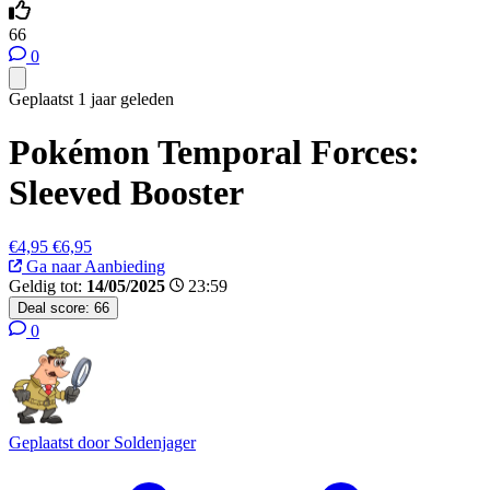
66
0
Geplaatst 1 jaar geleden
Pokémon Temporal Forces:
Sleeved Booster
€4,95
€6,95
Ga naar Aanbieding
Geldig tot:
14/05/2025
23:59
Deal score:
66
0
Geplaatst door
Soldenjager