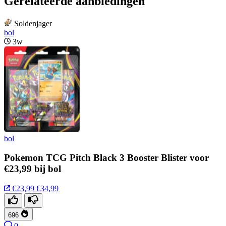
Gerelateerde aanbiedingen
Soldenjager
bol
3w
bol
Pokemon TCG Pitch Black 3 Booster Blister voor
€23,99 bij bol
€23,99
€34,99
696
0