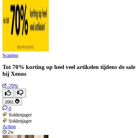
Scapino
Tot 70% korting op heel veel artikelen tijdens de sale
bij Xenos
-70%
2061
0
Soldenjager
Soldenjager
Action
2w