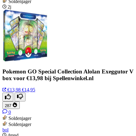
Soldenjager
2j
Pokemon GO Special Collection Alolan Exeggutor V
box voor €13,98 bij Spellenwinkel.nl
€13,98
€14,95
287
0
Soldenjager
Soldenjager
bol
4mnd