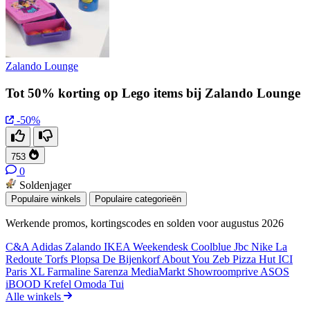
Zalando Lounge
Tot 50% korting op Lego items bij Zalando Lounge
-50%
753
0
Soldenjager
Populaire winkels
Populaire categorieën
Werkende promos, kortingscodes en solden voor augustus 2026
C&A
Adidas
Zalando
IKEA
Weekendesk
Coolblue
Jbc
Nike
La
Redoute
Torfs
Plopsa
De Bijenkorf
About You
Zeb
Pizza Hut
ICI
Paris XL
Farmaline
Sarenza
MediaMarkt
Showroomprive
ASOS
iBOOD
Krefel
Omoda
Tui
Alle winkels