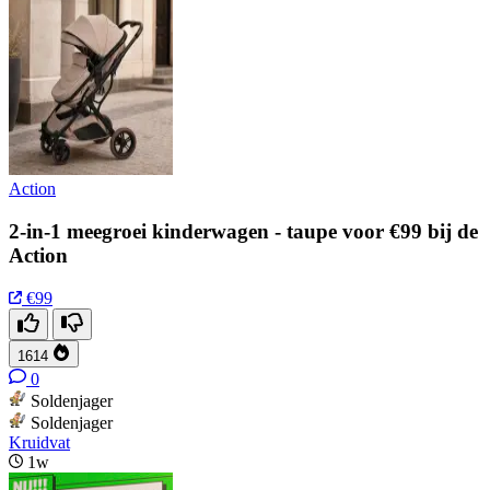
Action
2-in-1 meegroei kinderwagen - taupe voor €99 bij de
Action
€99
1614
0
Soldenjager
Soldenjager
Kruidvat
1w