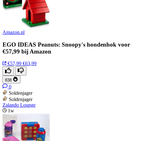
Amazon.nl
EGO IDEAS Peanuts: Snoopy's hondenhok voor
€57,99 bij Amazon
€57,99
€63,99
838
0
Soldenjager
Soldenjager
Zalando Lounge
1w