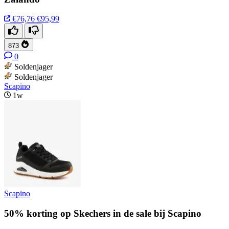
€76,76
€95,99
873
0
Soldenjager
Soldenjager
Scapino
1w
Scapino
50% korting op Skechers in de sale bij Scapino