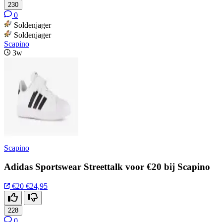
230
0
Soldenjager
Soldenjager
Scapino
3w
Scapino
Adidas Sportswear Streettalk voor €20 bij Scapino
€20
€24,95
228
0