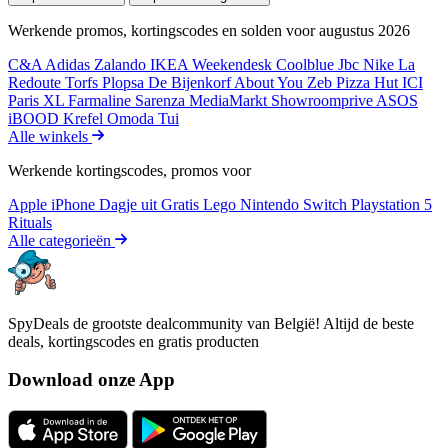
Werkende promos, kortingscodes en solden voor augustus 2026
C&A
Adidas
Zalando
IKEA
Weekendesk
Coolblue
Jbc
Nike
La
Redoute
Torfs
Plopsa
De Bijenkorf
About You
Zeb
Pizza Hut
ICI
Paris XL
Farmaline
Sarenza
MediaMarkt
Showroomprive
ASOS
iBOOD
Krefel
Omoda
Tui
Alle winkels
Werkende kortingscodes, promos voor
Apple iPhone
Dagje uit
Gratis
Lego
Nintendo Switch
Playstation 5
Rituals
Alle categorieën
SpyDeals de grootste dealcommunity van België! Altijd de beste
deals, kortingscodes en gratis producten
Download onze App