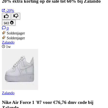
20% extra korting op de sale tot 60% bij Zalando
-20%
943
0
Soldenjager
Soldenjager
Zalando
1w
Zalando
Nike Air Force 1 '07 voor €76,76 dmv code bij
Zalando