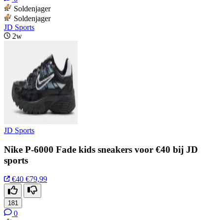
Soldenjager
Soldenjager
JD Sports
2w
JD Sports
Nike P-6000 Fade kids sneakers voor €40 bij JD
sports
€40
€79,99
181
0