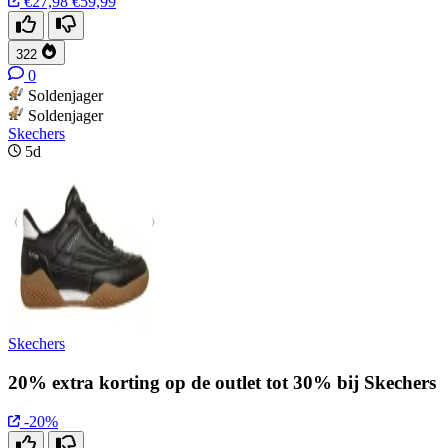
€27,98
€59,99
322
0
Soldenjager
Soldenjager
Skechers
5d
Skechers
20% extra korting op de outlet tot 30% bij Skechers
-20%