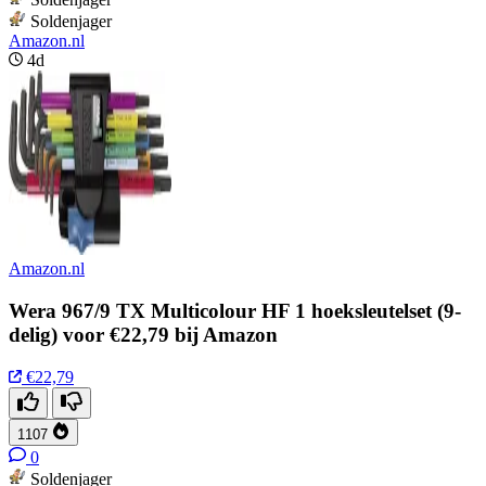
Soldenjager
Amazon.nl
4d
Amazon.nl
Wera 967/9 TX Multicolour HF 1 hoeksleutelset (9-
delig) voor €22,79 bij Amazon
€22,79
1107
0
Soldenjager