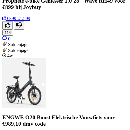
Prophete e-bike Geniesser 1.0 28" Wave RH49 voor
€899 bij Joybuy
€899
€1.599
114
0
Soldenjager
Soldenjager
4w
ENGWE O20 Boost Elektrische Vouwfiets voor
€989,10 dmv code