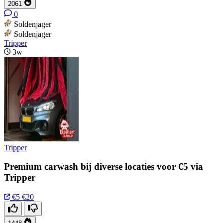
2061
0
Soldenjager
Soldenjager
Tripper
3w
Tripper
Premium carwash bij diverse locaties voor €5 via
Tripper
€5
€20