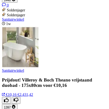
1448
0
Soldenjager
Soldenjager
Sanitairwinkel
1w
Sanitairwinkel
Prijsfout! Villeroy & Boch Theano vrijstaand
duobad - 175x80cm voor €10,16
€10,16
€2.431,42
1397