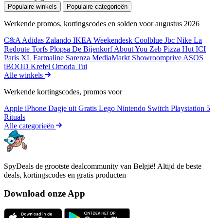
Populaire winkels
Populaire categorieën
Werkende promos, kortingscodes en solden voor augustus 2026
C&A
Adidas
Zalando
IKEA
Weekendesk
Coolblue
Jbc
Nike
La
Redoute
Torfs
Plopsa
De Bijenkorf
About You
Zeb
Pizza Hut
ICI
Paris XL
Farmaline
Sarenza
MediaMarkt
Showroomprive
ASOS
iBOOD
Krefel
Omoda
Tui
Alle winkels
Werkende kortingscodes, promos voor
Apple iPhone
Dagje uit
Gratis
Lego
Nintendo Switch
Playstation 5
Rituals
Alle categorieën
SpyDeals de grootste dealcommunity van België! Altijd de beste
deals, kortingscodes en gratis producten
Download onze App