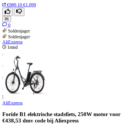
€989,10
€1.099
86
0
Soldenjager
Soldenjager
AliExpress
1mnd
AliExpress
Foride B1 elektrische stadsfiets, 250W motor voor
€438,53 dmv code bij Aliexpress