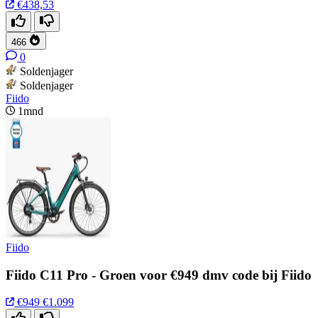
€438,53
466
0
Soldenjager
Soldenjager
Fiido
1mnd
Fiido
Fiido C11 Pro - Groen voor €949 dmv code bij Fiido
€949
€1.099