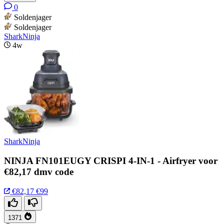
0
Soldenjager
Soldenjager
SharkNinja
4w
SharkNinja
NINJA FN101EUGY CRISPI 4-IN-1 - Airfryer voor
€82,17 dmv code
€82,17
€99
1371