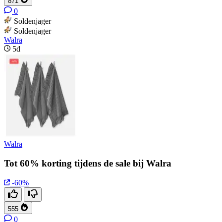
871
0
Soldenjager
Soldenjager
Walra
5d
Walra
Tot 60% korting tijdens de sale bij Walra
-60%
555
0