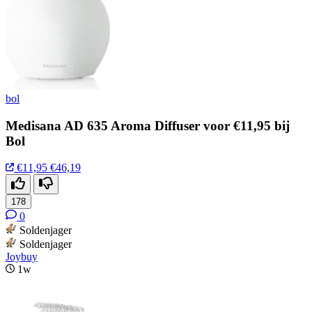
bol
Medisana AD 635 Aroma Diffuser voor €11,95 bij
Bol
€11,95
€46,19
178
0
Soldenjager
Soldenjager
Joybuy
1w