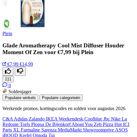
Plein
Glade Aromatherapy Cool Mist Diffuser Houder
Moment Of Zen voor €7,99 bij Plein
€7,99
€14,99
111
0
Soldenjager
Populaire winkels
Populaire categorieën
Werkende promos, kortingscodes en solden voor augustus 2026
C&A
Adidas
Zalando
IKEA
Weekendesk
Coolblue
Jbc
Nike
La
Redoute
Torfs
Plopsa
De Bijenkorf
About You
Zeb
Pizza Hut
ICI
Paris XL
Farmaline
Sarenza
MediaMarkt
Showroomprive
ASOS
iBOOD
Krefel
Omoda
Tui