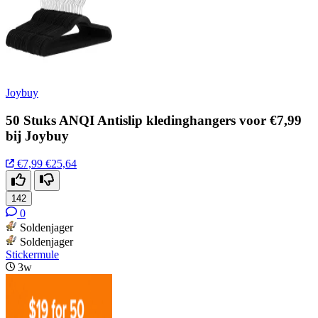
Joybuy
50 Stuks ANQI Antislip kledinghangers voor €7,99
bij Joybuy
€7,99
€25,64
142
0
Soldenjager
Soldenjager
Stickermule
3w