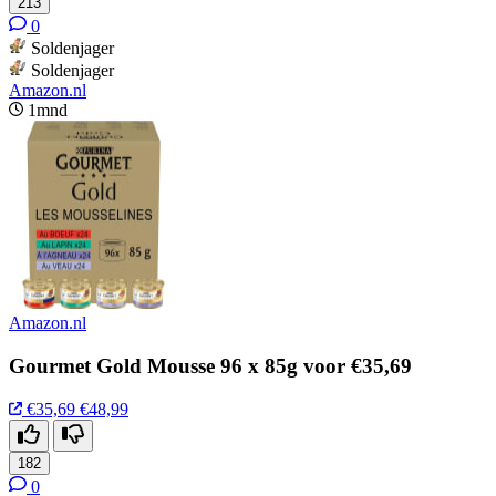
213
0
Soldenjager
Soldenjager
Amazon.nl
1mnd
Amazon.nl
Gourmet Gold Mousse 96 x 85g voor €35,69
€35,69
€48,99
182
0