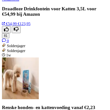
Draadloze Drinkfontein voor Katten 3,5L voor
€54,99 bij Amazon
€54,99
€123,95
81
0
Soldenjager
Soldenjager
1w
Renske honden- en kattenvoeding vanaf €2,23