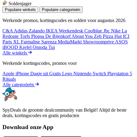
Soldenjager
Populaire winkels
Populaire categorieën
Werkende promos, kortingscodes en solden voor augustus 2026
C&A
Adidas
Zalando
IKEA
Weekendesk
Coolblue
Jbc
Nike
La
Redoute
Torfs
Plopsa
De Bijenkorf
About You
Zeb
Pizza Hut
ICI
Paris XL
Farmaline
Sarenza
MediaMarkt
Showroomprive
ASOS
iBOOD
Krefel
Omoda
Tui
Alle winkels
Werkende kortingscodes, promos voor
Apple iPhone
Dagje uit
Gratis
Lego
Nintendo Switch
Playstation 5
Rituals
Alle categorieën
SpyDeals de grootste dealcommunity van België! Altijd de beste
deals, kortingscodes en gratis producten
Download onze App