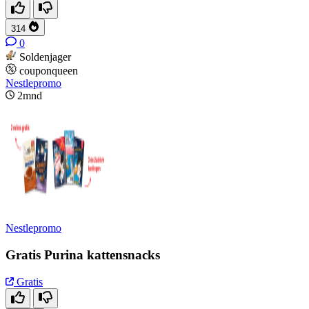
314
0
Soldenjager
couponqueen
Nestlepromo
2mnd
Nestlepromo
Gratis Purina kattensnacks
Gratis