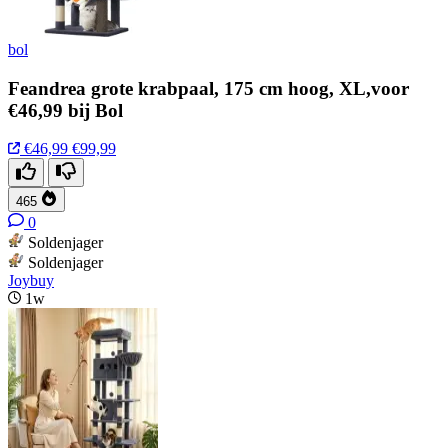
bol
Feandrea grote krabpaal, 175 cm hoog, XL,voor
€46,99 bij Bol
€46,99
€99,99
465
0
Soldenjager
Soldenjager
Joybuy
1w