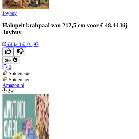
Joybuy
Halupeit krabpaal van 212,5 cm voor € 48,44 bij
Joybuy
€48,44
€101,97
355
0
Soldenjager
Soldenjager
Amazon.nl
2w