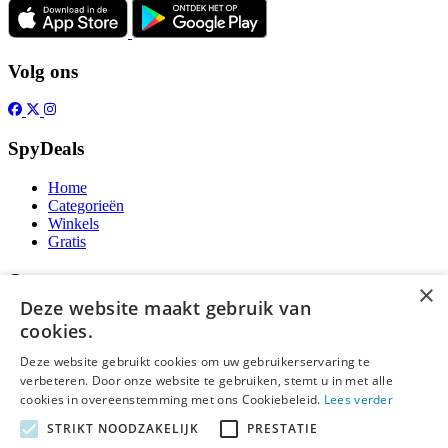
Volg ons
SpyDeals
Home
Categorieën
Winkels
Gratis
Over
×
Deze website maakt gebruik van
Over ons
cookies.
Contact
Publicatieregels
Deze website gebruikt cookies om uw gebruikerservaring te
verbeteren. Door onze website te gebruiken, stemt u in met alle
Legal
cookies in overeenstemming met ons Cookiebeleid.
Lees verder
STRIKT NOODZAKELIJK
PRESTATIE
Privacy