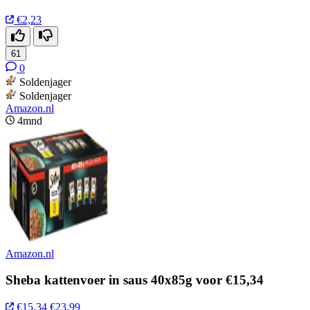
€2,23
61
0
Soldenjager
Soldenjager
Amazon.nl
4mnd
Amazon.nl
Sheba kattenvoer in saus 40x85g voor €15,34
€15,34
€23,99