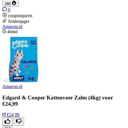
288
0
couponqueen
Soldenjager
Amazon.nl
4mnd
Amazon.nl
Edgard & Cooper Kattenvoer Zalm (4kg) voor
€24,99
€24,99