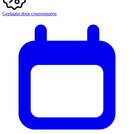
Geplaatst door
couponqueen