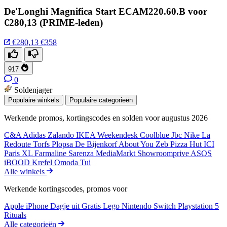
De'Longhi Magnifica Start ECAM220.60.B voor
€280,13 (PRIME-leden)
€280,13
€358
917
0
Soldenjager
Populaire winkels
Populaire categorieën
Werkende promos, kortingscodes en solden voor augustus 2026
C&A
Adidas
Zalando
IKEA
Weekendesk
Coolblue
Jbc
Nike
La
Redoute
Torfs
Plopsa
De Bijenkorf
About You
Zeb
Pizza Hut
ICI
Paris XL
Farmaline
Sarenza
MediaMarkt
Showroomprive
ASOS
iBOOD
Krefel
Omoda
Tui
Alle winkels
Werkende kortingscodes, promos voor
Apple iPhone
Dagje uit
Gratis
Lego
Nintendo Switch
Playstation 5
Rituals
Alle categorieën