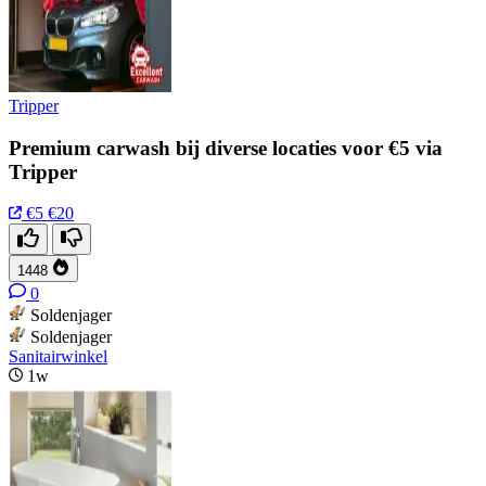
Tripper
Premium carwash bij diverse locaties voor €5 via
Tripper
€5
€20
1448
0
Soldenjager
Soldenjager
Sanitairwinkel
1w