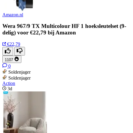
Amazon.nl
Wera 967/9 TX Multicolour HF 1 hoeksleutelset (9-
delig) voor €22,79 bij Amazon
€22,79
1107
0
Soldenjager
Soldenjager
Action
3d