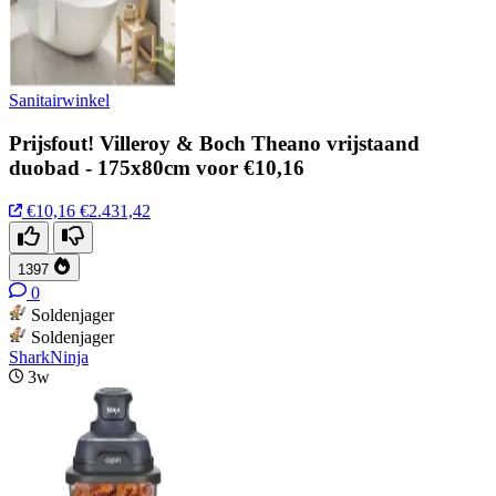
Sanitairwinkel
Prijsfout! Villeroy & Boch Theano vrijstaand
duobad - 175x80cm voor €10,16
€10,16
€2.431,42
1397
0
Soldenjager
Soldenjager
SharkNinja
3w