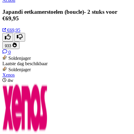
Action
Japandi eetkamerstoelen (boucle)- 2 stuks voor
€69,95
€69,95
933
0
Soldenjager
Laatste dag beschikbaar
Soldenjager
Xenos
4w