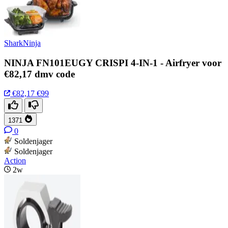
SharkNinja
NINJA FN101EUGY CRISPI 4-IN-1 - Airfryer voor
€82,17 dmv code
€82,17
€99
1371
0
Soldenjager
Soldenjager
Action
2w