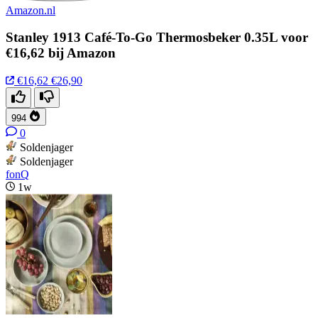
Amazon.nl
Stanley 1913 Café-To-Go Thermosbeker 0.35L voor
€16,62 bij Amazon
€16,62
€26,90
994
0
Soldenjager
Soldenjager
fonQ
1w