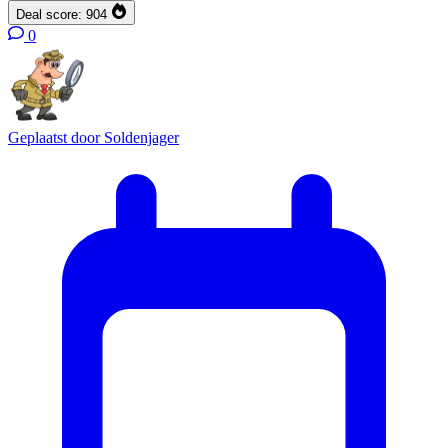
Deal score:
904
0
Geplaatst door
Soldenjager