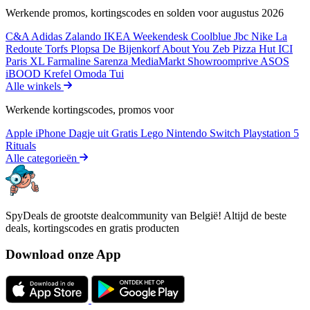
Werkende promos, kortingscodes en solden voor augustus 2026
C&A
Adidas
Zalando
IKEA
Weekendesk
Coolblue
Jbc
Nike
La
Redoute
Torfs
Plopsa
De Bijenkorf
About You
Zeb
Pizza Hut
ICI
Paris XL
Farmaline
Sarenza
MediaMarkt
Showroomprive
ASOS
iBOOD
Krefel
Omoda
Tui
Alle winkels
Werkende kortingscodes, promos voor
Apple iPhone
Dagje uit
Gratis
Lego
Nintendo Switch
Playstation 5
Rituals
Alle categorieën
SpyDeals de grootste dealcommunity van België! Altijd de beste
deals, kortingscodes en gratis producten
Download onze App