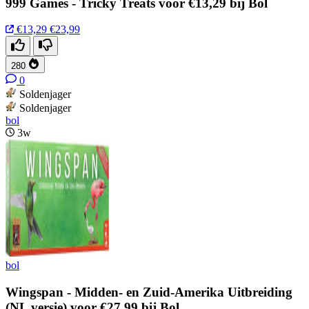
999 Games - Tricky Treats voor €13,29 bij Bol
€13,29
€23,99
280
0
Soldenjager
Soldenjager
bol
3w
bol
Wingspan - Midden- en Zuid-Amerika Uitbreiding
(NL versie) voor €27,99 bij Bol