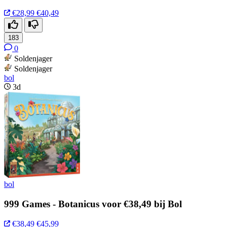
€28,99
€40,49
183
0
Soldenjager
Soldenjager
bol
3d
bol
999 Games - Botanicus voor €38,49 bij Bol
€38,49
€45,99