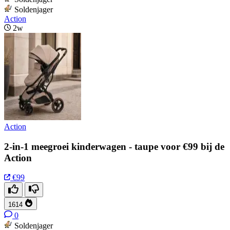
Soldenjager
Action
2w
Action
2-in-1 meegroei kinderwagen - taupe voor €99 bij de
Action
€99
1614
0
Soldenjager