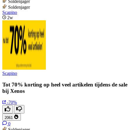
Soldenjager
Soldenjager
Scapino
2w
Scapino
Tot 70% korting op heel veel artikelen tijdens de sale
bij Xenos
-70%
2061
0
Soldenjager