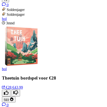
0
Soldenjager
Soldenjager
bol
3mnd
bol
Theetuin bordspel voor €28
€28
€43,99
593
0