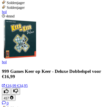
Soldenjager
Soldenjager
bol
4mnd
bol
999 Games Keer op Keer - Deluxe Dobbelspel voor
€16,99
€16,99
€34,95
417
0