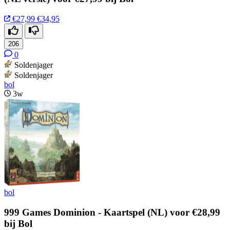
€27,99
€34,95
206
0
Soldenjager
Soldenjager
bol
3w
bol
999 Games Dominion - Kaartspel (NL) voor €28,99
bij Bol