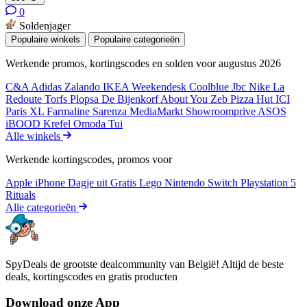
0
Soldenjager
Populaire winkels
Populaire categorieën
Werkende promos, kortingscodes en solden voor augustus 2026
C&A
Adidas
Zalando
IKEA
Weekendesk
Coolblue
Jbc
Nike
La
Redoute
Torfs
Plopsa
De Bijenkorf
About You
Zeb
Pizza Hut
ICI
Paris XL
Farmaline
Sarenza
MediaMarkt
Showroomprive
ASOS
iBOOD
Krefel
Omoda
Tui
Alle winkels
Werkende kortingscodes, promos voor
Apple iPhone
Dagje uit
Gratis
Lego
Nintendo Switch
Playstation 5
Rituals
Alle categorieën
SpyDeals de grootste dealcommunity van België! Altijd de beste
deals, kortingscodes en gratis producten
Download onze App