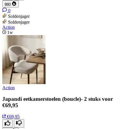
980
0
Soldenjager
Soldenjager
Action
1w
Action
Japandi eetkamerstoelen (boucle)- 2 stuks voor
€69,95
€69,95