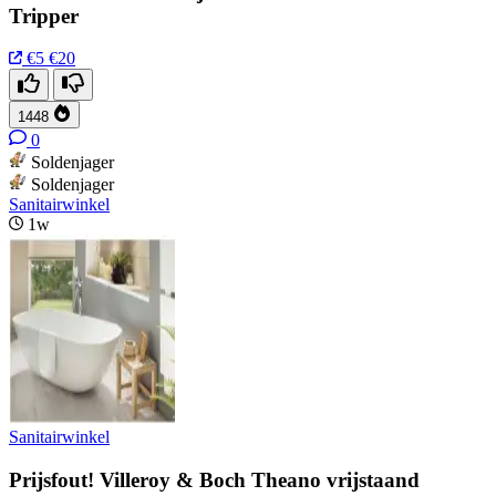
Tripper
€5
€20
1448
0
Soldenjager
Soldenjager
Sanitairwinkel
1w
Sanitairwinkel
Prijsfout! Villeroy & Boch Theano vrijstaand