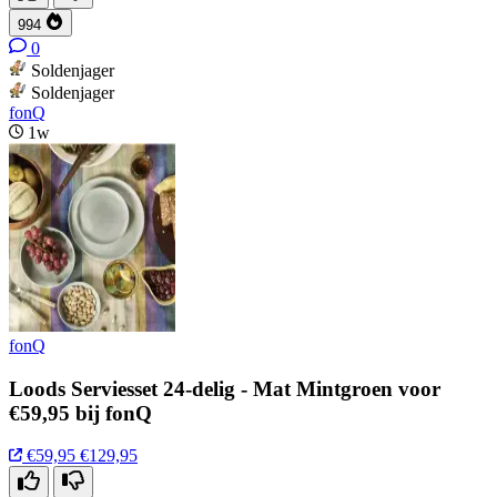
994
0
Soldenjager
Soldenjager
fonQ
1w
fonQ
Loods Serviesset 24-delig - Mat Mintgroen voor
€59,95 bij fonQ
€59,95
€129,95