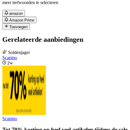
meer trefwoorden te selecteren
amazon
Amazon Prime
Toevoegen
Gerelateerde aanbiedingen
Soldenjager
Scapino
2w
Scapino
Tot 70% korting op heel veel artikelen tijdens de sale