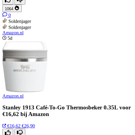
1064
0
Soldenjager
Soldenjager
Amazon.nl
5d
Amazon.nl
Stanley 1913 Café-To-Go Thermosbeker 0.35L voor
€16,62 bij Amazon
€16,62
€26,90