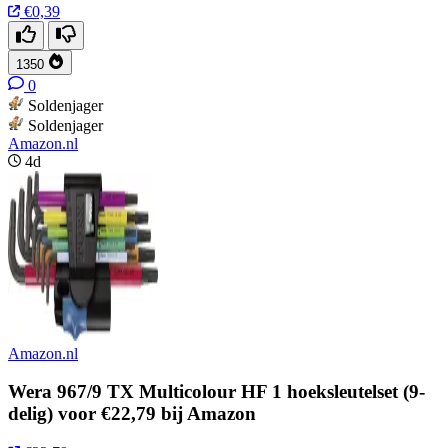
€0,39
1350
0
Soldenjager
Soldenjager
Amazon.nl
4d
Amazon.nl
Wera 967/9 TX Multicolour HF 1 hoeksleutelset (9-
delig) voor €22,79 bij Amazon