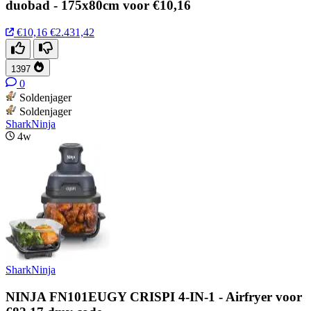
duobad - 175x80cm voor €10,16
€10,16
€2.431,42
1397
0
Soldenjager
Soldenjager
SharkNinja
4w
SharkNinja
NINJA FN101EUGY CRISPI 4-IN-1 - Airfryer voor