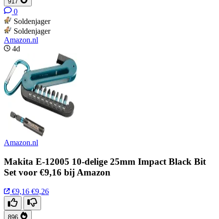
917
0
Soldenjager
Soldenjager
Amazon.nl
4d
Amazon.nl
Makita E-12005 10-delige 25mm Impact Black Bit
Set voor €9,16 bij Amazon
€9,16
€9,26
896