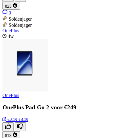
823
0
Soldenjager
Soldenjager
OnePlus
4w
OnePlus
OnePlus Pad Go 2 voor €249
€249
€449
813