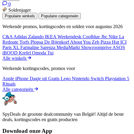
0
Soldenjager
Populaire winkels
Populaire categorieën
Werkende promos, kortingscodes en solden voor augustus 2026
C&A
Adidas
Zalando
IKEA
Weekendesk
Coolblue
Jbc
Nike
La
Redoute
Torfs
Plopsa
De Bijenkorf
About You
Zeb
Pizza Hut
ICI
Paris XL
Farmaline
Sarenza
MediaMarkt
Showroomprive
ASOS
iBOOD
Krefel
Omoda
Tui
Alle winkels
Werkende kortingscodes, promos voor
Apple iPhone
Dagje uit
Gratis
Lego
Nintendo Switch
Playstation 5
Rituals
Alle categorieën
SpyDeals de grootste dealcommunity van België! Altijd de beste
deals, kortingscodes en gratis producten
Download onze App