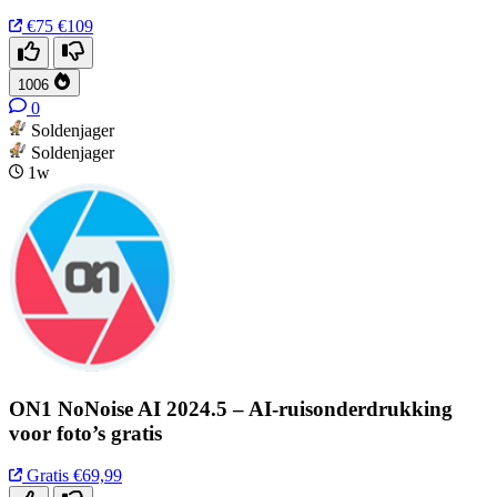
€75
€109
1006
0
Soldenjager
Soldenjager
1w
ON1 NoNoise AI 2024.5 – AI-ruisonderdrukking
voor foto’s gratis
Gratis
€69,99