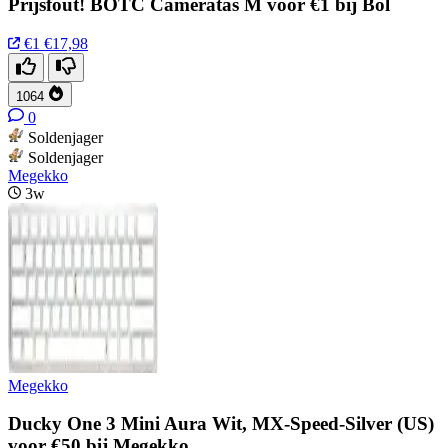
Prijsfout! BOTC Cameratas M voor €1 bij Bol
€1
€17,98
1064
0
Soldenjager
Soldenjager
Megekko
3w
Megekko
Ducky One 3 Mini Aura Wit, MX-Speed-Silver (US)
voor €50 bij Megekko