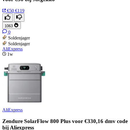
€50
€119
1063
0
Soldenjager
Soldenjager
AliExpress
1w
AliExpress
Zendure SolarFlow 800 Plus voor €330,16 dmv code
bij Aliexpress