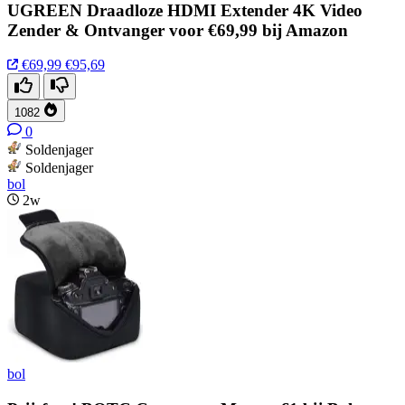
UGREEN Draadloze HDMI Extender 4K Video
Zender & Ontvanger voor €69,99 bij Amazon
€69,99
€95,69
1082
0
Soldenjager
Soldenjager
bol
2w
bol