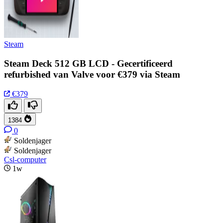
Steam
Steam Deck 512 GB LCD - Gecertificeerd
refurbished van Valve voor €379 via Steam
€379
1384
0
Soldenjager
Soldenjager
Csl-computer
1w