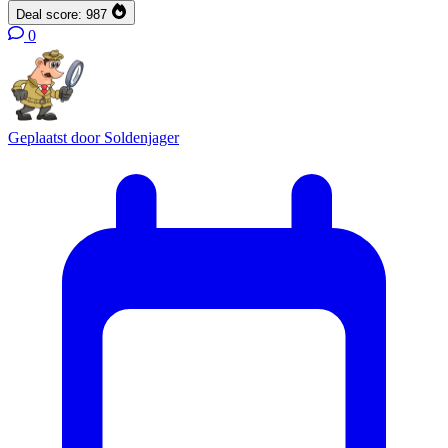
Deal score:
987
0
Geplaatst door
Soldenjager