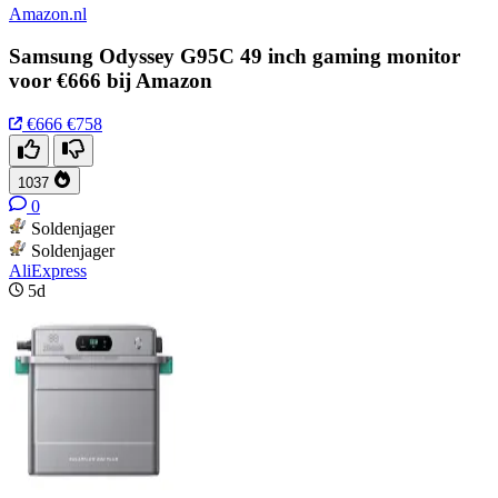
Amazon.nl
Samsung Odyssey G95C 49 inch gaming monitor
voor €666 bij Amazon
€666
€758
1037
0
Soldenjager
Soldenjager
AliExpress
5d