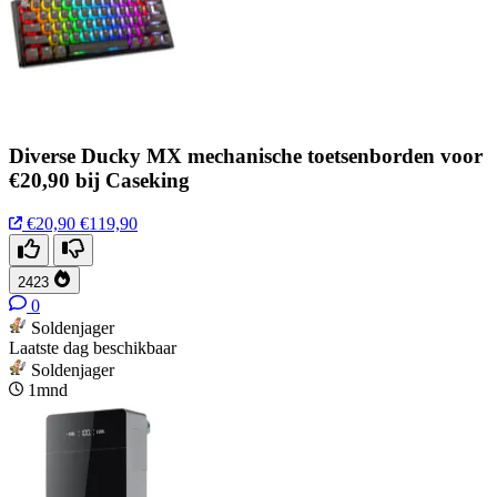
Diverse Ducky MX mechanische toetsenborden voor
€20,90 bij Caseking
€20,90
€119,90
2423
0
Soldenjager
Laatste dag beschikbaar
Soldenjager
1mnd