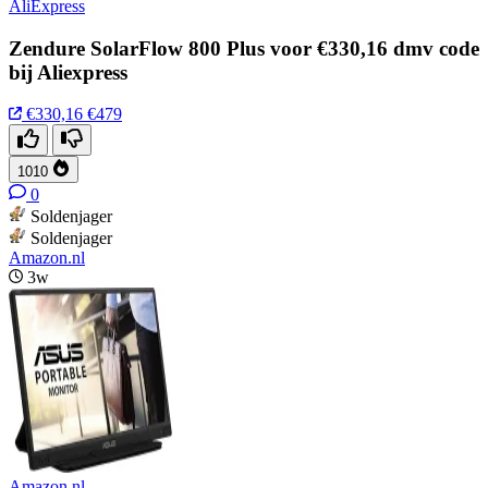
AliExpress
Zendure SolarFlow 800 Plus voor €330,16 dmv code
bij Aliexpress
€330,16
€479
1010
0
Soldenjager
Soldenjager
Amazon.nl
3w
Amazon.nl