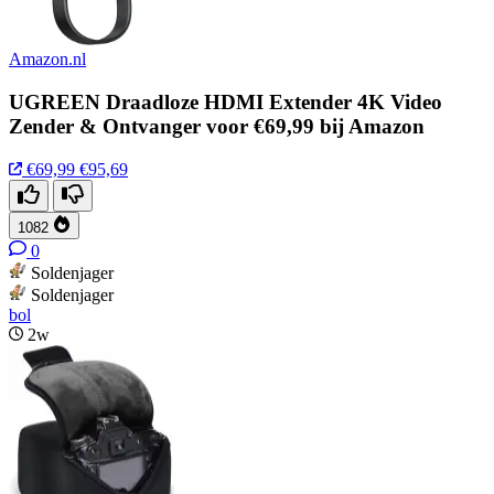
Amazon.nl
UGREEN Draadloze HDMI Extender 4K Video
Zender & Ontvanger voor €69,99 bij Amazon
€69,99
€95,69
1082
0
Soldenjager
Soldenjager
bol
2w