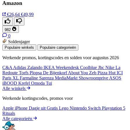
Amazon
€26,64
€49,99
982
0
Soldenjager
Populaire winkels
Populaire categorieën
Werkende promos, kortingscodes en solden voor augustus 2026
C&A
Adidas
Zalando
IKEA
Weekendesk
Coolblue
Jbc
Nike
La
Redoute
Torfs
Plopsa
De Bijenkorf
About You
Zeb
Pizza Hut
ICI
Paris XL
Farmaline
Sarenza
MediaMarkt
Showroomprive
ASOS
iBOOD
Krefel
Omoda
Tui
Alle winkels
Werkende kortingscodes, promos voor
Apple iPhone
Dagje uit
Gratis
Lego
Nintendo Switch
Playstation 5
Rituals
Alle categorieën