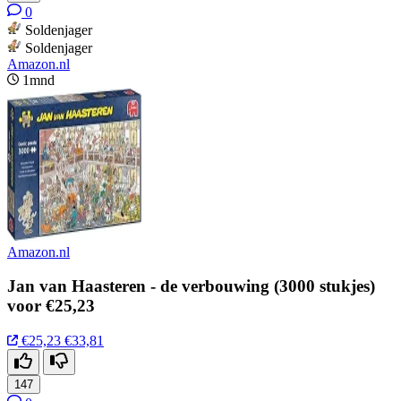
0
Soldenjager
Soldenjager
Amazon.nl
1mnd
Amazon.nl
Jan van Haasteren - de verbouwing (3000 stukjes)
voor €25,23
€25,23
€33,81
147