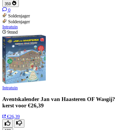
359
0
Soldenjager
Soldenjager
Intratuin
9mnd
Intratuin
Aventskalender Jan van Haasteren OF Wasgij?
kerst voor €26,39
€26,39