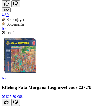
152
0
Soldenjager
Soldenjager
bol
1mnd
bol
Efteling Fata Morgana Legpuzzel voor €27,79
€27,79
€68