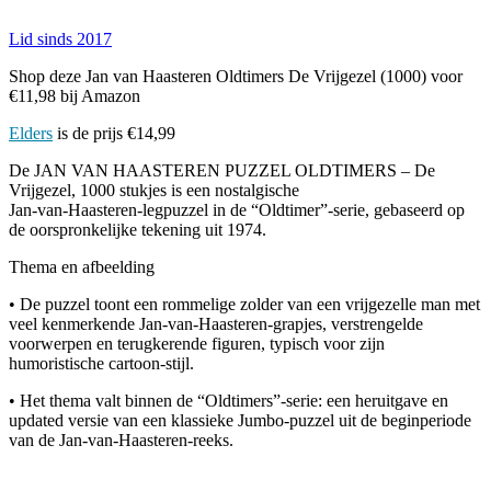
Lid sinds 2017
Shop deze Jan van Haasteren Oldtimers De Vrijgezel (1000) voor
€11,98 bij Amazon
Elders
is de prijs €14,99
De JAN VAN HAASTEREN PUZZEL OLDTIMERS – De
Vrijgezel, 1000 stukjes is een nostalgische
Jan‑van‑Haasteren‑legpuzzel in de “Oldtimer”‑serie, gebaseerd op
de oorspronkelijke tekening uit 1974.
Thema en afbeelding
• De puzzel toont een rommelige zolder van een vrijgezelle man met
veel kenmerkende Jan‑van‑Haasteren‑grapjes, verstrengelde
voorwerpen en terugkerende figuren, typisch voor zijn
humoristische cartoon‑stijl.
• Het thema valt binnen de “Oldtimers”‑serie: een heruitgave en
updated versie van een klassieke Jumbo‑puzzel uit de beginperiode
van de Jan‑van‑Haasteren‑reeks.