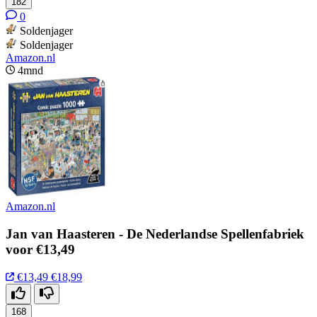
182
0
Soldenjager
Soldenjager
Amazon.nl
4mnd
Amazon.nl
Jan van Haasteren - De Nederlandse Spellenfabriek
voor €13,49
€13,49
€18,99
168