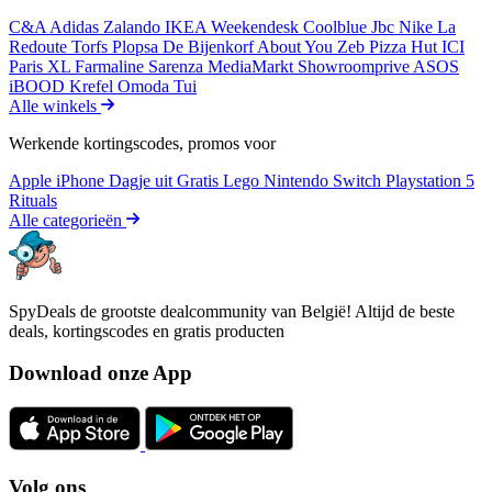
C&A
Adidas
Zalando
IKEA
Weekendesk
Coolblue
Jbc
Nike
La
Redoute
Torfs
Plopsa
De Bijenkorf
About You
Zeb
Pizza Hut
ICI
Paris XL
Farmaline
Sarenza
MediaMarkt
Showroomprive
ASOS
iBOOD
Krefel
Omoda
Tui
Alle winkels
Werkende kortingscodes, promos voor
Apple iPhone
Dagje uit
Gratis
Lego
Nintendo Switch
Playstation 5
Rituals
Alle categorieën
SpyDeals de grootste dealcommunity van België! Altijd de beste
deals, kortingscodes en gratis producten
Download onze App
Volg ons