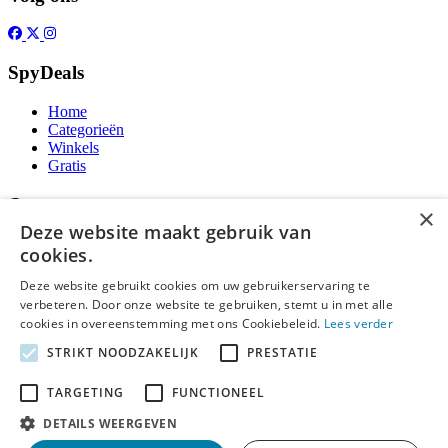
SpyDeals
Home
Categorieën
Winkels
Gratis
Over
×
Deze website maakt gebruik van
Over ons
cookies.
Contact
Publicatieregels
Deze website gebruikt cookies om uw gebruikerservaring te
verbeteren. Door onze website te gebruiken, stemt u in met alle
Legal
cookies in overeenstemming met ons Cookiebeleid.
Lees verder
STRIKT NOODZAKELIJK
PRESTATIE
Privacy
Cookieverklaring
Algemene Voorwaarden
TARGETING
FUNCTIONEEL
Disclaimer
DETAILS WEERGEVEN
Notice and Takedown