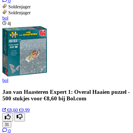
0
Soldenjager
Soldenjager
bol
4j
bol
Jan van Haasteren Expert 1: Overal Haaien puzzel -
500 stukjes voor €8,60 bij Bol.com
€8,60
€9,99
31
0