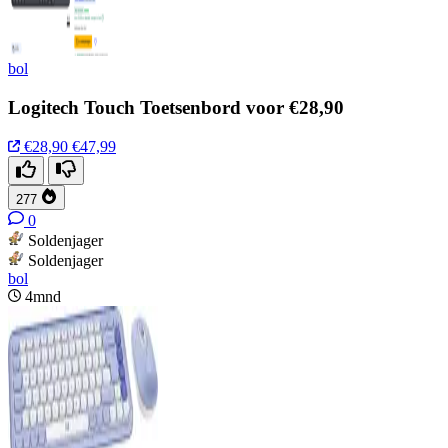
bol
Logitech Touch Toetsenbord voor €28,90
€28,90
€47,99
277
0
Soldenjager
Soldenjager
bol
4mnd