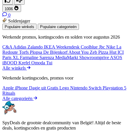
1006
0
Soldenjager
Populaire winkels
Populaire categorieën
Werkende promos, kortingscodes en solden voor augustus 2026
C&A
Adidas
Zalando
IKEA
Weekendesk
Coolblue
Jbc
Nike
La
Redoute
Torfs
Plopsa
De Bijenkorf
About You
Zeb
Pizza Hut
ICI
Paris XL
Farmaline
Sarenza
MediaMarkt
Showroomprive
ASOS
iBOOD
Krefel
Omoda
Tui
Alle winkels
Werkende kortingscodes, promos voor
Apple iPhone
Dagje uit
Gratis
Lego
Nintendo Switch
Playstation 5
Rituals
Alle categorieën
SpyDeals de grootste dealcommunity van België! Altijd de beste
deals, kortingscodes en gratis producten