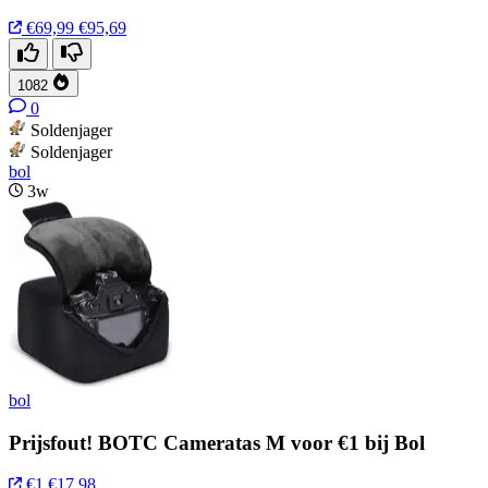
€69,99
€95,69
1082
0
Soldenjager
Soldenjager
bol
3w
bol
Prijsfout! BOTC Cameratas M voor €1 bij Bol
€1
€17,98