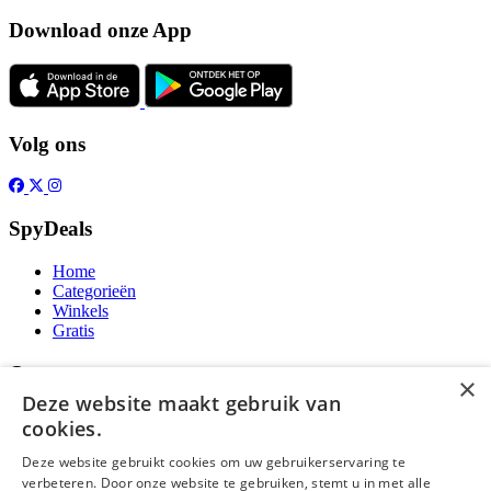
Download onze App
Volg ons
SpyDeals
Home
Categorieën
Winkels
Gratis
Over
×
Deze website maakt gebruik van
Over ons
cookies.
Contact
Publicatieregels
Deze website gebruikt cookies om uw gebruikerservaring te
verbeteren. Door onze website te gebruiken, stemt u in met alle