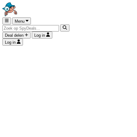
Menu
Deal delen
Log in
Log in