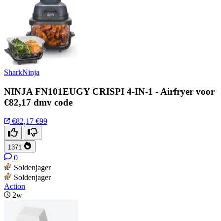
SharkNinja
NINJA FN101EUGY CRISPI 4-IN-1 - Airfryer voor
€82,17 dmv code
€82,17
€99
1371
0
Soldenjager
Soldenjager
Action
2w