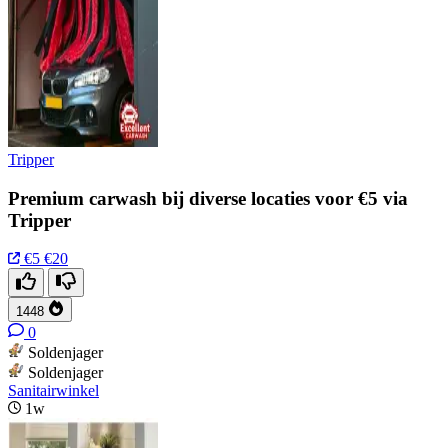
Tripper
Premium carwash bij diverse locaties voor €5 via
Tripper
€5
€20
1448
0
Soldenjager
Soldenjager
Sanitairwinkel
1w