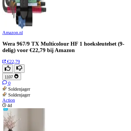
Amazon.nl
Wera 967/9 TX Multicolour HF 1 hoeksleutelset (9-
delig) voor €22,79 bij Amazon
€22,79
1107
0
Soldenjager
Soldenjager
Action
4d