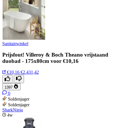
Sanitairwinkel
Prijsfout! Villeroy & Boch Theano vrijstaand
duobad - 175x80cm voor €10,16
€10,16
€2.431,42
1397
0
Soldenjager
Soldenjager
SharkNinja
4w