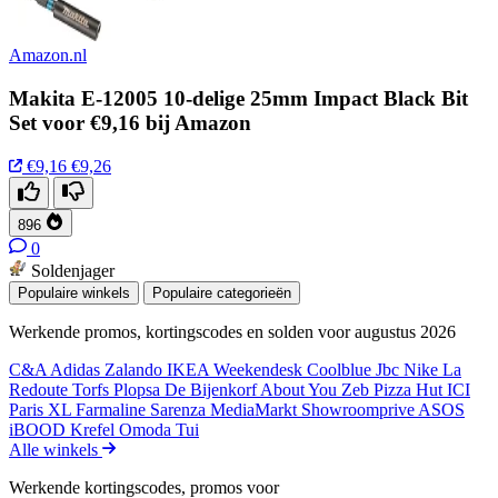
Amazon.nl
Makita E-12005 10-delige 25mm Impact Black Bit
Set voor €9,16 bij Amazon
€9,16
€9,26
896
0
Soldenjager
Populaire winkels
Populaire categorieën
Werkende promos, kortingscodes en solden voor augustus 2026
C&A
Adidas
Zalando
IKEA
Weekendesk
Coolblue
Jbc
Nike
La
Redoute
Torfs
Plopsa
De Bijenkorf
About You
Zeb
Pizza Hut
ICI
Paris XL
Farmaline
Sarenza
MediaMarkt
Showroomprive
ASOS
iBOOD
Krefel
Omoda
Tui
Alle winkels
Werkende kortingscodes, promos voor