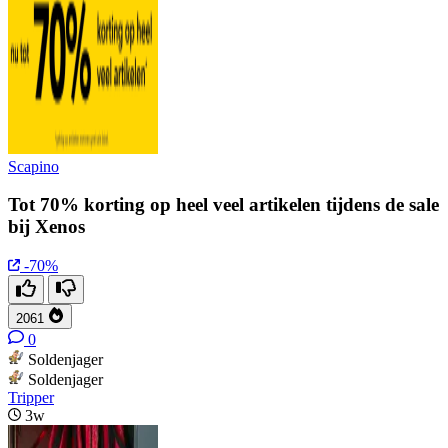
Scapino
Tot 70% korting op heel veel artikelen tijdens de sale
bij Xenos
-70%
2061
0
Soldenjager
Soldenjager
Tripper
3w