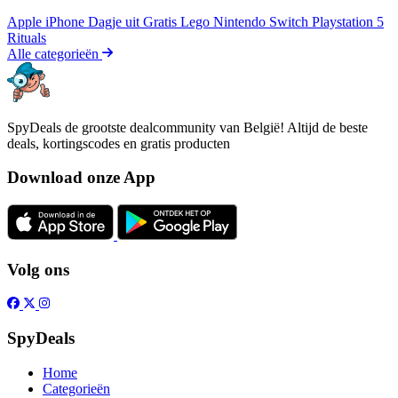
Apple iPhone
Dagje uit
Gratis
Lego
Nintendo Switch
Playstation 5
Rituals
Alle categorieën
SpyDeals de grootste dealcommunity van België! Altijd de beste
deals, kortingscodes en gratis producten
Download onze App
Volg ons
SpyDeals
Home
Categorieën