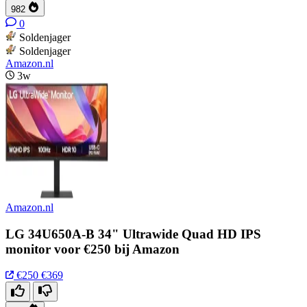
982
0
Soldenjager
Soldenjager
Amazon.nl
3w
Amazon.nl
LG 34U650A-B 34" Ultrawide Quad HD IPS
monitor voor €250 bij Amazon
€250
€369