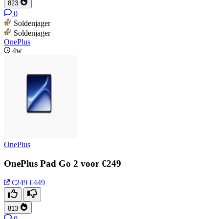
823
0
Soldenjager
Soldenjager
OnePlus
4w
OnePlus
OnePlus Pad Go 2 voor €249
€249
€449
813
0