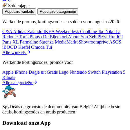
Soldenjager
Populaire winkels
Populaire categorieën
Werkende promos, kortingscodes en solden voor augustus 2026
C&A
Adidas
Zalando
IKEA
Weekendesk
Coolblue
Jbc
Nike
La
Redoute
Torfs
Plopsa
De Bijenkorf
About You
Zeb
Pizza Hut
ICI
Paris XL
Farmaline
Sarenza
MediaMarkt
Showroomprive
ASOS
iBOOD
Krefel
Omoda
Tui
Alle winkels
Werkende kortingscodes, promos voor
Apple iPhone
Dagje uit
Gratis
Lego
Nintendo Switch
Playstation 5
Rituals
Alle categorieën
SpyDeals de grootste dealcommunity van België! Altijd de beste
deals, kortingscodes en gratis producten
Download onze App