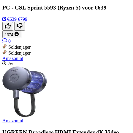
PC - CSL Sprint 5593 (Ryzen 5) voor €639
€639
€799
1374
0
Soldenjager
Soldenjager
Amazon.nl
2w
Amazon.nl
UGREEN Draadloze HDMI Extender 4K Video