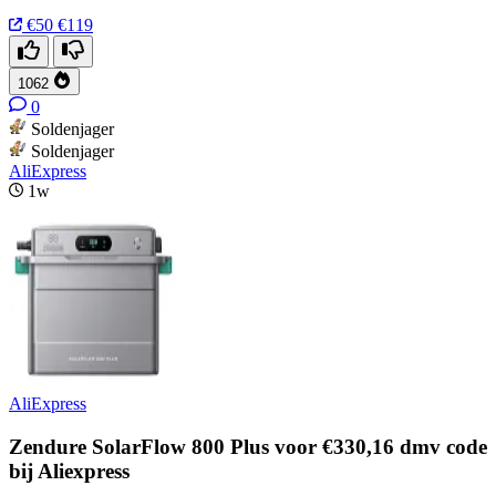
€50
€119
1062
0
Soldenjager
Soldenjager
AliExpress
1w
AliExpress
Zendure SolarFlow 800 Plus voor €330,16 dmv code
bij Aliexpress