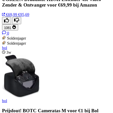
Zender & Ontvanger voor €69,99 bij Amazon
€69,99
€95,69
1081
0
Soldenjager
Soldenjager
bol
3w
bol
Prijsfout! BOTC Cameratas M voor €1 bij Bol