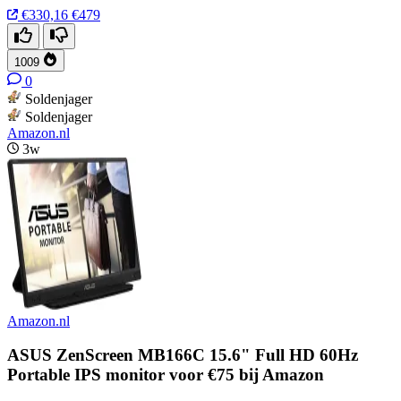
€330,16
€479
1009
0
Soldenjager
Soldenjager
Amazon.nl
3w
Amazon.nl
ASUS ZenScreen MB166C 15.6" Full HD 60Hz
Portable IPS monitor voor €75 bij Amazon