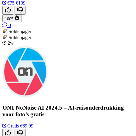
€75
€109
1005
0
Soldenjager
Soldenjager
2w
ON1 NoNoise AI 2024.5 – AI-ruisonderdrukking
voor foto’s gratis
Gratis
€69,99