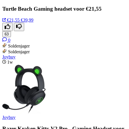
Turtle Beach Gaming headset voor €21,55
€21,55
€39,99
63
0
Soldenjager
Soldenjager
Joybuy
1w
Joybuy
Razer Kraken Kitty V2 Pro - Gaming Headset voor