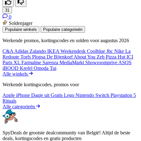
31
0
Soldenjager
Populaire winkels
Populaire categorieën
Werkende promos, kortingscodes en solden voor augustus 2026
C&A
Adidas
Zalando
IKEA
Weekendesk
Coolblue
Jbc
Nike
La
Redoute
Torfs
Plopsa
De Bijenkorf
About You
Zeb
Pizza Hut
ICI
Paris XL
Farmaline
Sarenza
MediaMarkt
Showroomprive
ASOS
iBOOD
Krefel
Omoda
Tui
Alle winkels
Werkende kortingscodes, promos voor
Apple iPhone
Dagje uit
Gratis
Lego
Nintendo Switch
Playstation 5
Rituals
Alle categorieën
SpyDeals de grootste dealcommunity van België! Altijd de beste
deals, kortingscodes en gratis producten