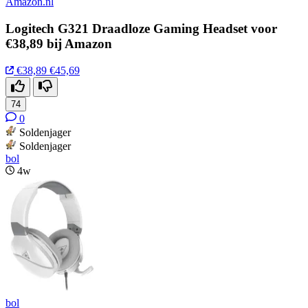
Amazon.nl
Logitech G321 Draadloze Gaming Headset voor
€38,89 bij Amazon
€38,89
€45,69
74
0
Soldenjager
Soldenjager
bol
4w
bol