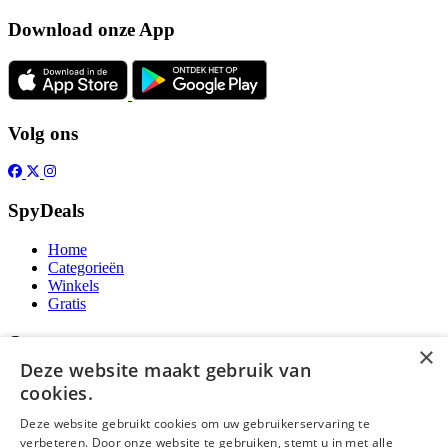
Download onze App
Volg ons
SpyDeals
Home
Categorieën
Winkels
Gratis
Over
×
Deze website maakt gebruik van
Over ons
cookies.
Contact
Publicatieregels
Deze website gebruikt cookies om uw gebruikerservaring te
verbeteren. Door onze website te gebruiken, stemt u in met alle