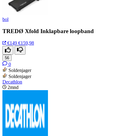
bol
TREDØ Xfold Inklapbare loopband
€149
€159,98
56
0
Soldenjager
Soldenjager
Decathlon
2mnd