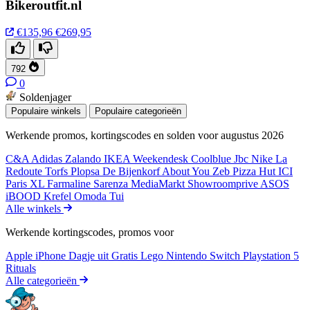
Bikeroutfit.nl
€135,96
€269,95
792
0
Soldenjager
Populaire winkels
Populaire categorieën
Werkende promos, kortingscodes en solden voor augustus 2026
C&A
Adidas
Zalando
IKEA
Weekendesk
Coolblue
Jbc
Nike
La
Redoute
Torfs
Plopsa
De Bijenkorf
About You
Zeb
Pizza Hut
ICI
Paris XL
Farmaline
Sarenza
MediaMarkt
Showroomprive
ASOS
iBOOD
Krefel
Omoda
Tui
Alle winkels
Werkende kortingscodes, promos voor
Apple iPhone
Dagje uit
Gratis
Lego
Nintendo Switch
Playstation 5
Rituals
Alle categorieën