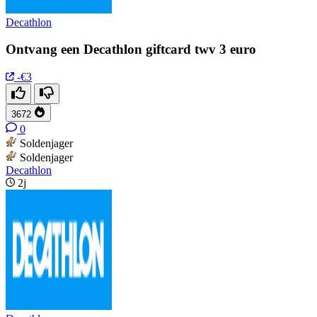
Decathlon
Ontvang een Decathlon giftcard twv 3 euro
-€3
3672
0
Soldenjager
Soldenjager
Decathlon
2j