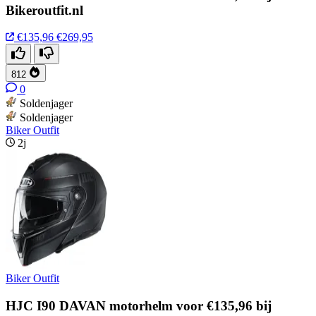
Bikeroutfit.nl
€135,96
€269,95
812
0
Soldenjager
Soldenjager
Biker Outfit
2j
Biker Outfit
HJC I90 DAVAN motorhelm voor €135,96 bij