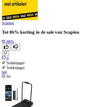
Scapino
Tot 86% korting in de sale van Scapino
-86%
57
0
Soldenjager
Soldenjager
bol
3w