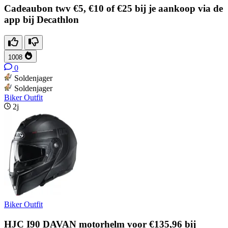
Cadeaubon twv €5, €10 of €25 bij je aankoop via de
app bij Decathlon
1008
0
Soldenjager
Soldenjager
Biker Outfit
2j
Biker Outfit
HJC I90 DAVAN motorhelm voor €135,96 bij