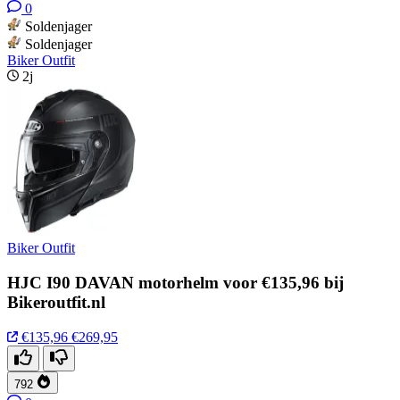
0
Soldenjager
Soldenjager
Biker Outfit
2j
Biker Outfit
HJC I90 DAVAN motorhelm voor €135,96 bij
Bikeroutfit.nl
€135,96
€269,95
792