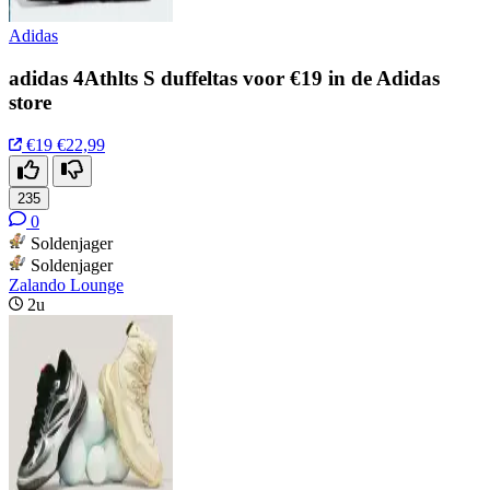
Adidas
adidas 4Athlts S duffeltas voor €19 in de Adidas
store
€19
€22,99
235
0
Soldenjager
Soldenjager
Zalando Lounge
2u