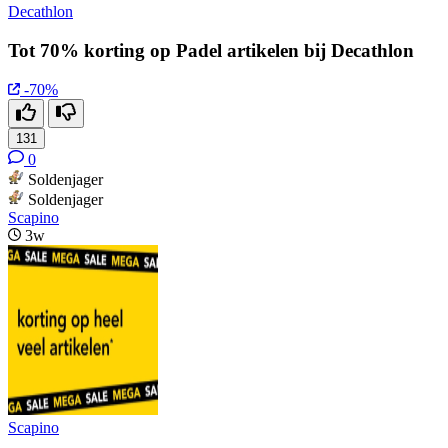
Decathlon
Tot 70% korting op Padel artikelen bij Decathlon
-70%
131
0
Soldenjager
Soldenjager
Scapino
3w
Scapino