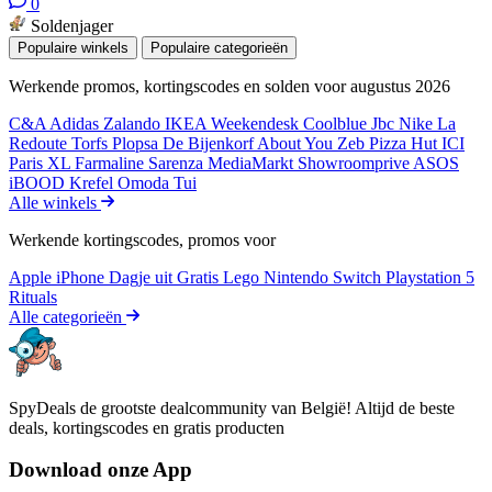
0
Soldenjager
Populaire winkels
Populaire categorieën
Werkende promos, kortingscodes en solden voor augustus 2026
C&A
Adidas
Zalando
IKEA
Weekendesk
Coolblue
Jbc
Nike
La
Redoute
Torfs
Plopsa
De Bijenkorf
About You
Zeb
Pizza Hut
ICI
Paris XL
Farmaline
Sarenza
MediaMarkt
Showroomprive
ASOS
iBOOD
Krefel
Omoda
Tui
Alle winkels
Werkende kortingscodes, promos voor
Apple iPhone
Dagje uit
Gratis
Lego
Nintendo Switch
Playstation 5
Rituals
Alle categorieën
SpyDeals de grootste dealcommunity van België! Altijd de beste
deals, kortingscodes en gratis producten
Download onze App