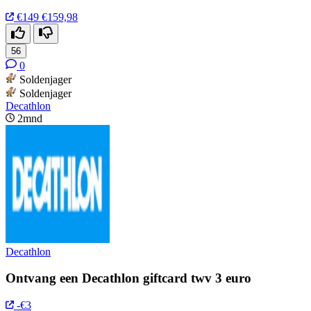
€149
€159,98
56
0
Soldenjager
Soldenjager
Decathlon
2mnd
Decathlon
Ontvang een Decathlon giftcard twv 3 euro
-€3