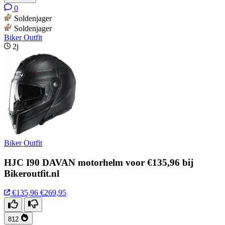
0
Soldenjager
Soldenjager
Biker Outfit
2j
Biker Outfit
HJC I90 DAVAN motorhelm voor €135,96 bij
Bikeroutfit.nl
€135,96
€269,95
812