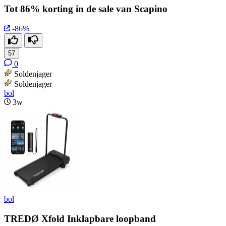
Tot 86% korting in de sale van Scapino
-86%
57
0
Soldenjager
Soldenjager
bol
3w
bol
TREDØ Xfold Inklapbare loopband