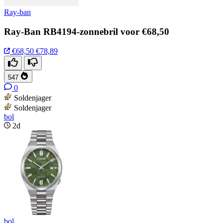
Ray-ban
Ray-Ban RB4194-zonnebril voor €68,50
€68,50
€78,89
547
0
Soldenjager
Soldenjager
bol
2d
bol