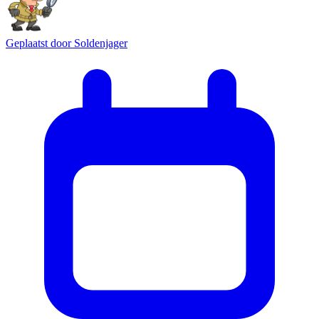
Geplaatst door
Soldenjager