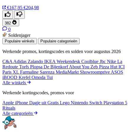
€167,95
€204,98
382
0
Soldenjager
Populaire winkels
Populaire categorieën
Werkende promos, kortingscodes en solden voor augustus 2026
C&A
Adidas
Zalando
IKEA
Weekendesk
Coolblue
Jbc
Nike
La
Redoute
Torfs
Plopsa
De Bijenkorf
About You
Zeb
Pizza Hut
ICI
Paris XL
Farmaline
Sarenza
MediaMarkt
Showroomprive
ASOS
iBOOD
Krefel
Omoda
Tui
Alle winkels
Werkende kortingscodes, promos voor
Apple iPhone
Dagje uit
Gratis
Lego
Nintendo Switch
Playstation 5
Rituals
Alle categorieën