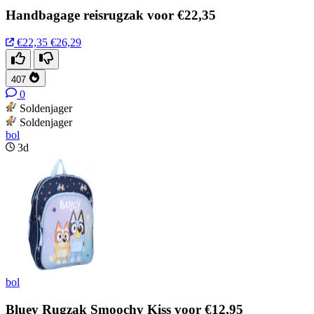
Handbagage reisrugzak voor €22,35
€22,35
€26,29
407
0
Soldenjager
Soldenjager
bol
3d
bol
Bluey Rugzak Smoochy Kiss voor €12,95