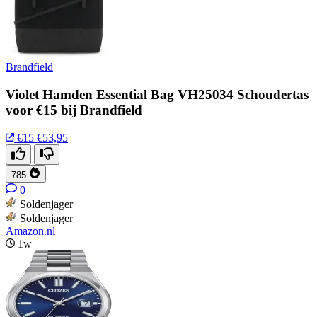
Brandfield
Violet Hamden Essential Bag VH25034 Schoudertas
voor €15 bij Brandfield
€15
€53,95
785
0
Soldenjager
Soldenjager
Amazon.nl
1w