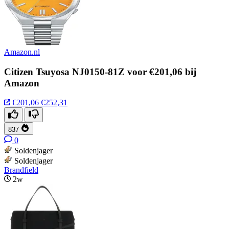
Amazon.nl
Citizen Tsuyosa NJ0150-81Z voor €201,06 bij
Amazon
€201,06
€252,31
837
0
Soldenjager
Soldenjager
Brandfield
2w