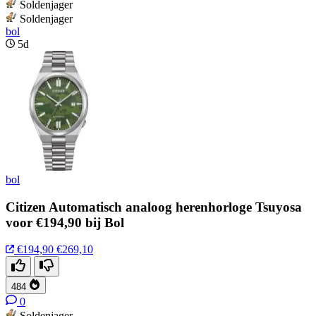
Soldenjager
Soldenjager
bol
5d
bol
Citizen Automatisch analoog herenhorloge Tsuyosa
voor €194,90 bij Bol
€194,90
€269,10
484
0
Soldenjager