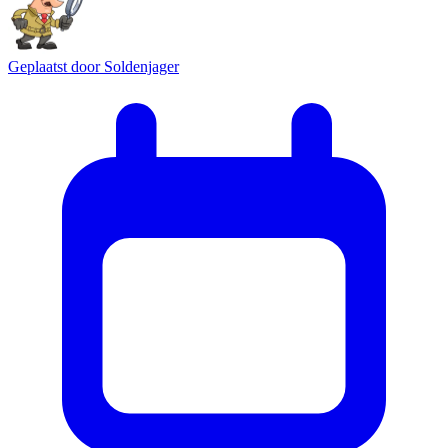
Geplaatst door
Soldenjager