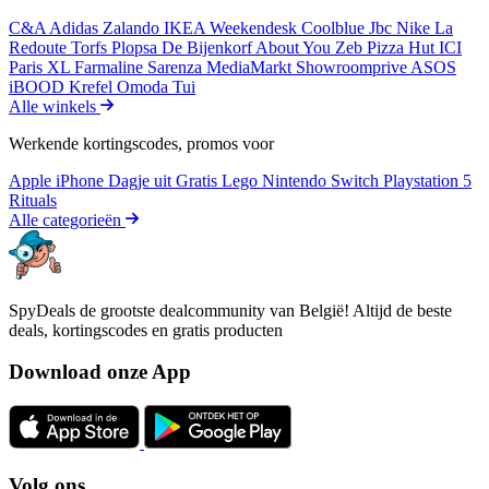
C&A
Adidas
Zalando
IKEA
Weekendesk
Coolblue
Jbc
Nike
La
Redoute
Torfs
Plopsa
De Bijenkorf
About You
Zeb
Pizza Hut
ICI
Paris XL
Farmaline
Sarenza
MediaMarkt
Showroomprive
ASOS
iBOOD
Krefel
Omoda
Tui
Alle winkels
Werkende kortingscodes, promos voor
Apple iPhone
Dagje uit
Gratis
Lego
Nintendo Switch
Playstation 5
Rituals
Alle categorieën
SpyDeals de grootste dealcommunity van België! Altijd de beste
deals, kortingscodes en gratis producten
Download onze App
Volg ons