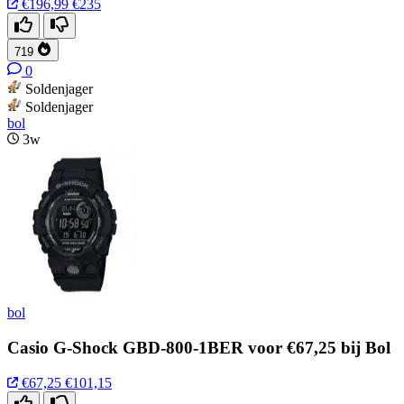
€196,99
€235
719
0
Soldenjager
Soldenjager
bol
3w
bol
Casio G-Shock GBD-800-1BER voor €67,25 bij Bol
€67,25
€101,15