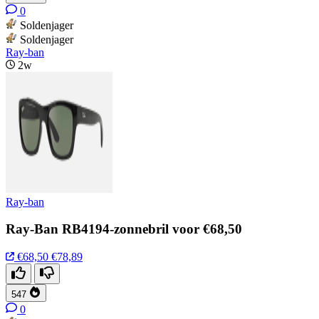
0
Soldenjager
Soldenjager
Ray-ban
2w
Ray-ban
Ray-Ban RB4194-zonnebril voor €68,50
€68,50
€78,89
547
0