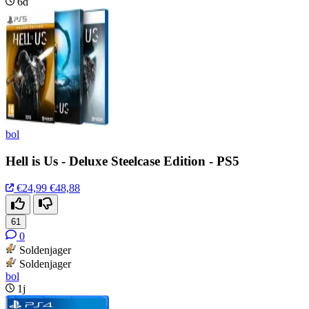
6d
bol
Hell is Us - Deluxe Steelcase Edition - PS5
€24,99
€48,88
61
0
Soldenjager
Soldenjager
bol
1j