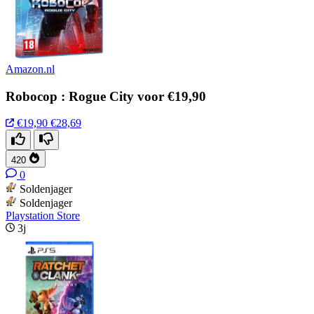
Amazon.nl
Robocop : Rogue City voor €19,90
€19,90
€28,69
420
0
Soldenjager
Soldenjager
Playstation Store
3j