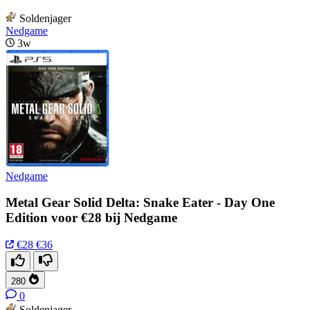
Soldenjager
Nedgame
3w
Nedgame
Metal Gear Solid Delta: Snake Eater - Day One
Edition voor €28 bij Nedgame
€28
€36
280
0
Soldenjager