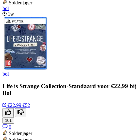
Soldenjager
bol
1w
bol
Life is Strange Collection-Standaard voor €22,99 bij
Bol
€22,99
€52
161
0
Soldenjager
Soldenjager