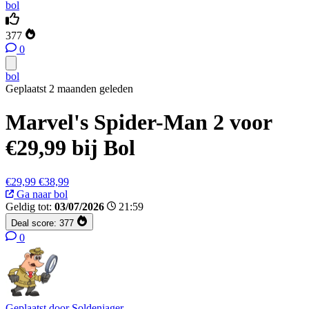
bol
377
0
bol
Geplaatst 2 maanden geleden
Marvel's Spider-Man 2 voor
€29,99 bij Bol
€29,99
€38,99
Ga naar bol
Geldig tot:
03/07/2026
21:59
Deal score:
377
0
Geplaatst door
Soldenjager