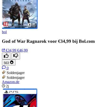
bol
God of War Ragnarok voor €34,99 bij Bol.com
€34,99
€46,99
563
0
Soldenjager
Soldenjager
Amazon.de
2j