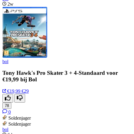
2w
bol
Tony Hawk's Pro Skater 3 + 4-Standaard voor
€19,99 bij Bol
€19,99
€29
78
0
Soldenjager
Soldenjager
bol