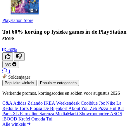
Playstation Store
Tot 60% korting op fysieke games in de PlayStation
store
-60%
385
1
Soldenjager
Populaire winkels
Populaire categorieën
Werkende promos, kortingscodes en solden voor augustus 2026
C&A
Adidas
Zalando
IKEA
Weekendesk
Coolblue
Jbc
Nike
La
Redoute
Torfs
Plopsa
De Bijenkorf
About You
Zeb
Pizza Hut
ICI
Paris XL
Farmaline
Sarenza
MediaMarkt
Showroomprive
ASOS
iBOOD
Krefel
Omoda
Tui
Alle winkels