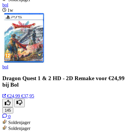
bol
1w
bol
Dragon Quest 1 & 2 HD - 2D Remake voor €24,99
bij Bol
€24,99
€37,95
145
0
Soldenjager
Soldenjager