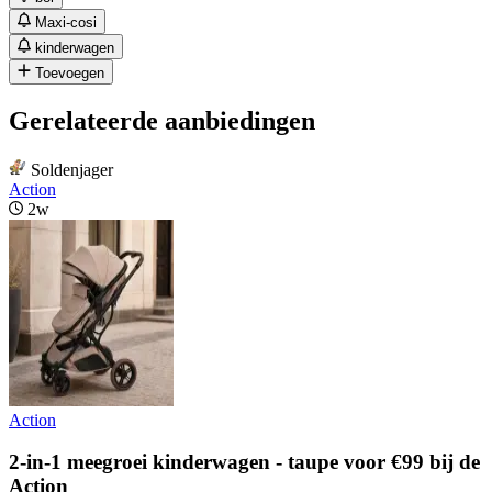
Maxi-cosi
kinderwagen
Toevoegen
Gerelateerde aanbiedingen
Soldenjager
Action
2w
Action
2-in-1 meegroei kinderwagen - taupe voor €99 bij de
Action