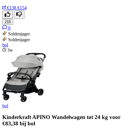
€138
€154
210
0
Soldenjager
Soldenjager
bol
3w
bol
Kinderkraft APINO Wandelwagen tot 24 kg voor
€83,38 bij bol