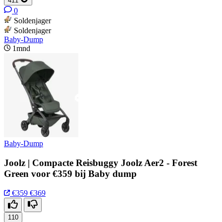
411
0
Soldenjager
Soldenjager
Baby-Dump
1mnd
Baby-Dump
Joolz | Compacte Reisbuggy Joolz Aer2 - Forest
Green voor €359 bij Baby dump
€359
€369
110