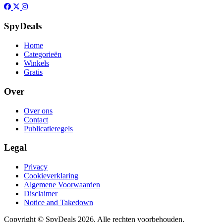
SpyDeals
Home
Categorieën
Winkels
Gratis
Over
Over ons
Contact
Publicatieregels
Legal
Privacy
Cookieverklaring
Algemene Voorwaarden
Disclaimer
Notice and Takedown
Copyright ©
SpyDeals
2026. Alle rechten voorbehouden.