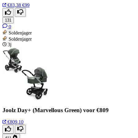
€83,38
€99
131
0
Soldenjager
Soldenjager
3j
Joolz Day+ (Marvellous Green) voor €809
€809,10