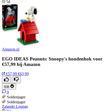
5d
Amazon.nl
EGO IDEAS Peanuts: Snoopy's hondenhok voor
€57,99 bij Amazon
€57,99
€63,99
838
0
Soldenjager
Soldenjager
Zalando Lounge
1w