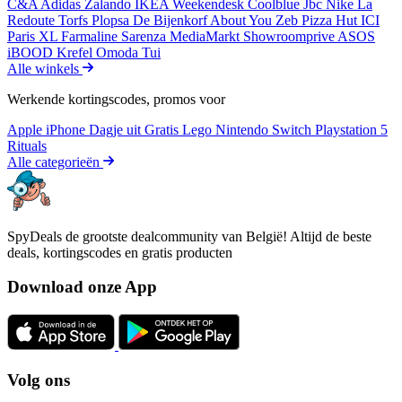
C&A
Adidas
Zalando
IKEA
Weekendesk
Coolblue
Jbc
Nike
La
Redoute
Torfs
Plopsa
De Bijenkorf
About You
Zeb
Pizza Hut
ICI
Paris XL
Farmaline
Sarenza
MediaMarkt
Showroomprive
ASOS
iBOOD
Krefel
Omoda
Tui
Alle winkels
Werkende kortingscodes, promos voor
Apple iPhone
Dagje uit
Gratis
Lego
Nintendo Switch
Playstation 5
Rituals
Alle categorieën
SpyDeals de grootste dealcommunity van België! Altijd de beste
deals, kortingscodes en gratis producten
Download onze App
Volg ons