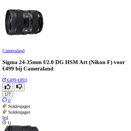
Cameraland
Sigma 24-35mm f/2.0 DG HSM Art (Nikon F) voor
€499 bij Cameraland
€499
€893
177
0
Soldenjager
Soldenjager
bol
1j