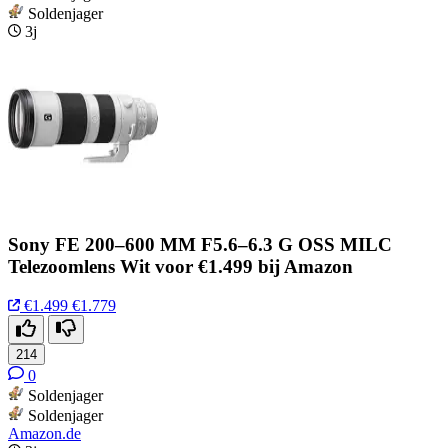
Soldenjager
3j
Sony FE 200–600 MM F5.6–6.3 G OSS MILC
Telezoomlens Wit voor €1.499 bij Amazon
€1.499
€1.779
214
0
Soldenjager
Soldenjager
Amazon.de