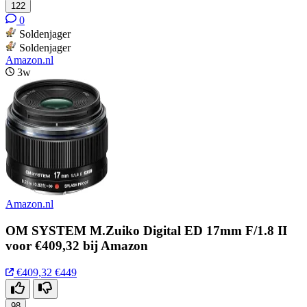
122
0
Soldenjager
Soldenjager
Amazon.nl
3w
Amazon.nl
OM SYSTEM M.Zuiko Digital ED 17mm F/1.8 II
voor €409,32 bij Amazon
€409,32
€449
98