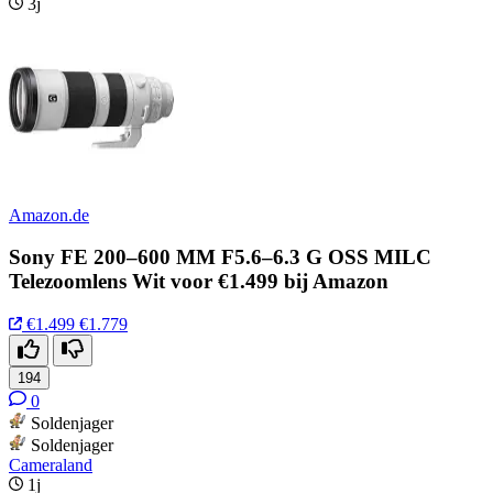
3j
Amazon.de
Sony FE 200–600 MM F5.6–6.3 G OSS MILC
Telezoomlens Wit voor €1.499 bij Amazon
€1.499
€1.779
194
0
Soldenjager
Soldenjager
Cameraland
1j