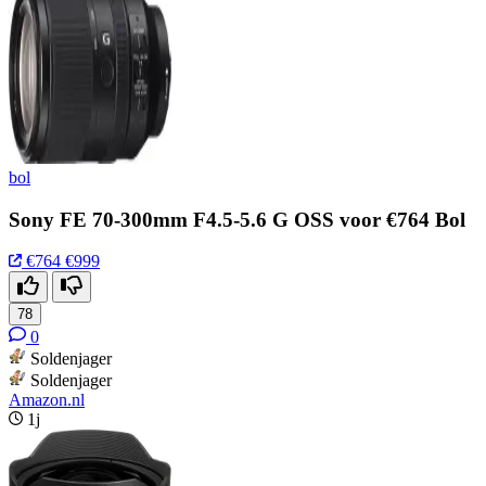
bol
Sony FE 70-300mm F4.5-5.6 G OSS voor €764 Bol
€764
€999
78
0
Soldenjager
Soldenjager
Amazon.nl
1j