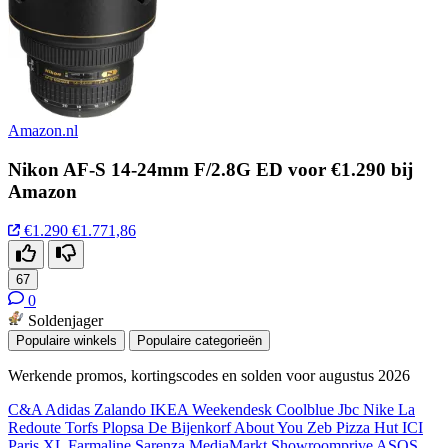
Amazon.nl
Nikon AF-S 14-24mm F/2.8G ED voor €1.290 bij
Amazon
€1.290
€1.771,86
67
0
Soldenjager
Populaire winkels
Populaire categorieën
Werkende promos, kortingscodes en solden voor augustus 2026
C&A
Adidas
Zalando
IKEA
Weekendesk
Coolblue
Jbc
Nike
La
Redoute
Torfs
Plopsa
De Bijenkorf
About You
Zeb
Pizza Hut
ICI
Paris XL
Farmaline
Sarenza
MediaMarkt
Showroomprive
ASOS