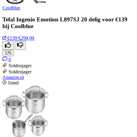
Coolblue
Tefal Ingenio Emotion L897SJ 20 delig voor €139
bij Coolblue
€139
€299,99
175
0
Soldenjager
Soldenjager
Amazon.nl
1mnd