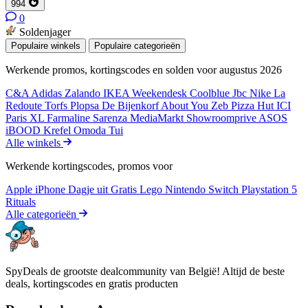
994
0
Soldenjager
Populaire winkels
Populaire categorieën
Werkende promos, kortingscodes en solden voor augustus 2026
C&A
Adidas
Zalando
IKEA
Weekendesk
Coolblue
Jbc
Nike
La
Redoute
Torfs
Plopsa
De Bijenkorf
About You
Zeb
Pizza Hut
ICI
Paris XL
Farmaline
Sarenza
MediaMarkt
Showroomprive
ASOS
iBOOD
Krefel
Omoda
Tui
Alle winkels
Werkende kortingscodes, promos voor
Apple iPhone
Dagje uit
Gratis
Lego
Nintendo Switch
Playstation 5
Rituals
Alle categorieën
SpyDeals de grootste dealcommunity van België! Altijd de beste
deals, kortingscodes en gratis producten