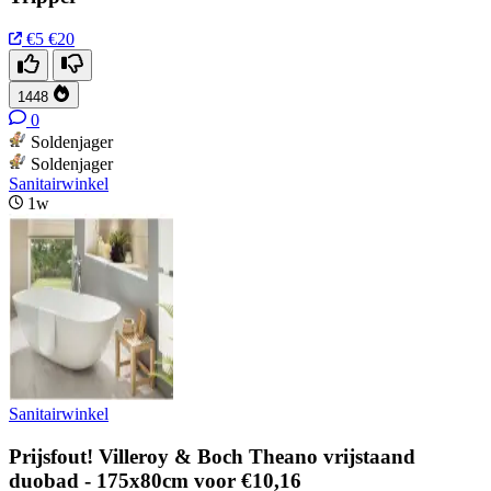
€5
€20
1448
0
Soldenjager
Soldenjager
Sanitairwinkel
1w
Sanitairwinkel
Prijsfout! Villeroy & Boch Theano vrijstaand
duobad - 175x80cm voor €10,16