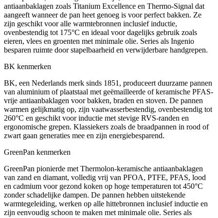
antiaanbaklagen zoals Titanium Excellence en Thermo-Signal dat
aangeeft wanneer de pan heet genoeg is voor perfect bakken. Ze
zijn geschikt voor alle warmtebronnen inclusief inductie,
ovenbestendig tot 175°C en ideaal voor dagelijks gebruik zoals
eieren, vlees en groenten met minimale olie. Series als Ingenio
besparen ruimte door stapelbaarheid en verwijderbare handgrepen.
BK kenmerken
BK, een Nederlands merk sinds 1851, produceert duurzame pannen
van aluminium of plaatstaal met geëmailleerde of keramische PFAS-
vrije antiaanbaklagen voor bakken, braden en stoven. De pannen
warmen gelijkmatig op, zijn vaatwasserbestendig, ovenbestendig tot
260°C en geschikt voor inductie met stevige RVS-randen en
ergonomische grepen. Klassiekers zoals de braadpannen in rood of
zwart gaan generaties mee en zijn energiebesparend.
GreenPan kenmerken
GreenPan pionierde met Thermolon-keramische antiaanbaklagen
van zand en diamant, volledig vrij van PFOA, PTFE, PFAS, lood
en cadmium voor gezond koken op hoge temperaturen tot 450°C
zonder schadelijke dampen. De pannen hebben uitstekende
warmtegeleiding, werken op alle hittebronnen inclusief inductie en
zijn eenvoudig schoon te maken met minimale olie. Series als