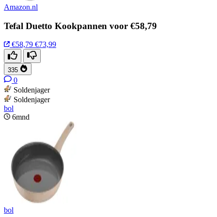
Amazon.nl
Tefal Duetto Kookpannen voor €58,79
€58,79
€73,99
335
0
Soldenjager
Soldenjager
bol
6mnd
bol