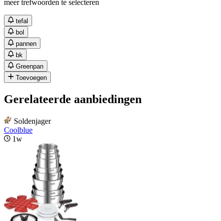
meer trefwoorden te selecteren
tefal
bol
pannen
bk
Greenpan
Toevoegen
Gerelateerde aanbiedingen
Soldenjager
Coolblue
1w