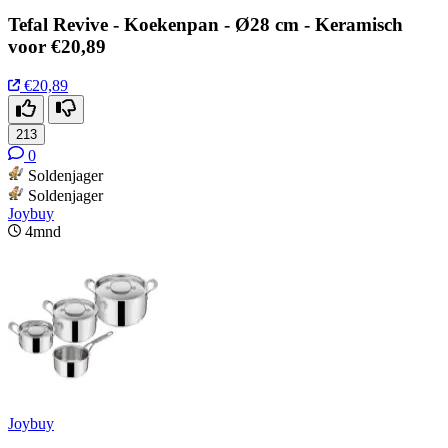
Tefal Revive - Koekenpan - Ø28 cm - Keramisch
voor €20,89
€20,89
213
0
Soldenjager
Soldenjager
Joybuy
4mnd
Joybuy