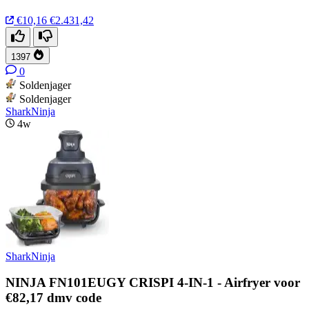
€10,16
€2.431,42
1397
0
Soldenjager
Soldenjager
SharkNinja
4w
SharkNinja
NINJA FN101EUGY CRISPI 4-IN-1 - Airfryer voor
€82,17 dmv code