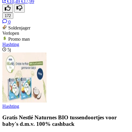
€10,49
€17,99
172
0
Soldenjager
Verlopen
Promo man
Hashting
5j
Hashting
Gratis Nestlé Naturnes BIO tussendoortjes voor
baby's d.m.v. 100% cashback