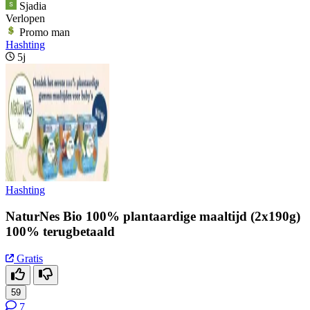
Sjadia
Verlopen
Promo man
Hashting
5j
Hashting
NaturNes Bio 100% plantaardige maaltijd (2x190g)
100% terugbetaald
Gratis
59
7