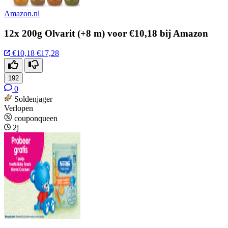
Amazon.nl
12x 200g Olvarit (+8 m) voor €10,18 bij Amazon
€10,18
€17,28
192
0
Soldenjager
Verlopen
couponqueen
2j