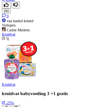
151
9
van baekel kristof
Verlopen
Carine Martens
Kruidvat
5j
Kruidvat
kruidvat babyvoeding 3 +1 gratis
-25%