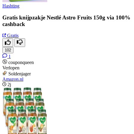
Hashting
Gratis knijpzakje Nestlé Astro Fruits 150g via 100%
cashback
Gratis
102
1
couponqueen
Verlopen
Soldenjager
Amazon.nl
2j