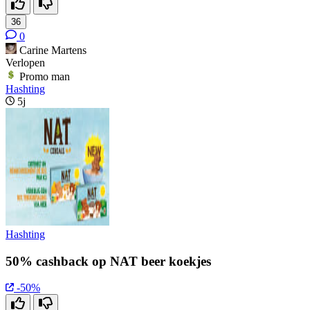
36
0
Carine Martens
Verlopen
Promo man
Hashting
5j
Hashting
50% cashback op NAT beer koekjes
-50%