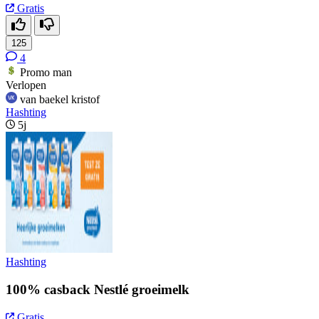
Gratis
125
4
Promo man
Verlopen
van baekel kristof
Hashting
5j
Hashting
100% casback Nestlé groeimelk
Gratis