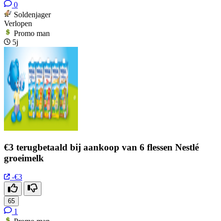
0
Soldenjager
Verlopen
Promo man
5j
€3 terugbetaald bij aankoop van 6 flessen Nestlé
groeimelk
-€3
65
1