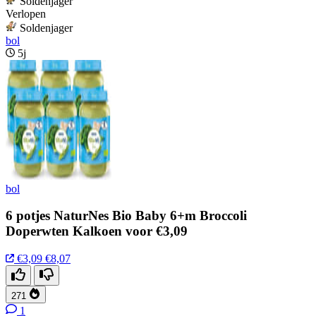
Soldenjager
Verlopen
Soldenjager
bol
5j
bol
6 potjes NaturNes Bio Baby 6+m Broccoli
Doperwten Kalkoen voor €3,09
€3,09
€8,07
271
1