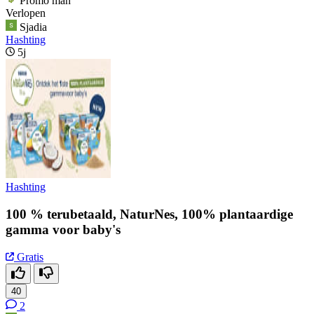
Promo man
Verlopen
Sjadia
Hashting
5j
Hashting
100 % terubetaald, NaturNes, 100% plantaardige
gamma voor baby's
Gratis
40
2