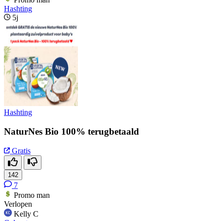
Hashting
5j
Hashting
NaturNes Bio 100% terugbetaald
Gratis
142
7
Promo man
Verlopen
Kelly C