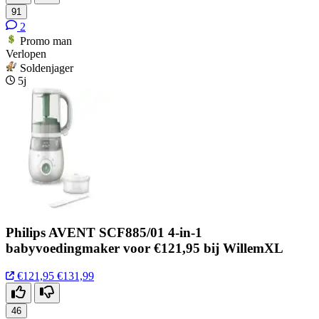
91
2
Promo man
Verlopen
Soldenjager
5j
Philips AVENT SCF885/01 4-in-1
babyvoedingmaker voor €121,95 bij WillemXL
€121,95
€131,99
46