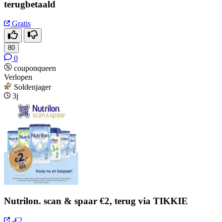
terugbetaald
Gratis
80
0
couponqueen
Verlopen
Soldenjager
3j
Nutrilon. scan & spaar €2, terug via TIKKIE
-€2