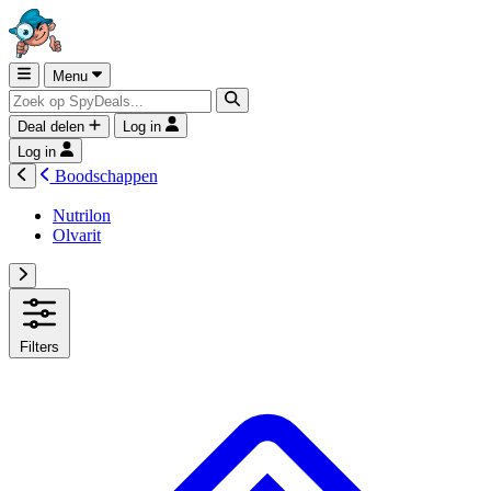
Menu
Deal delen
Log in
Log in
Boodschappen
Nutrilon
Olvarit
Filters