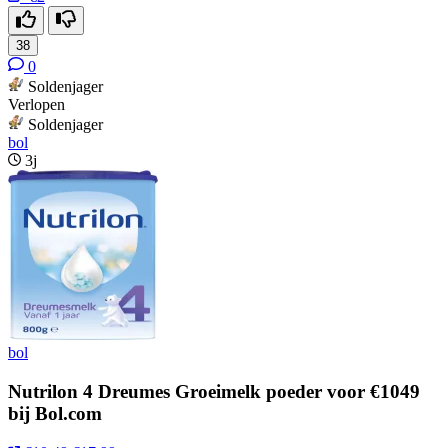
38
0
Soldenjager
Verlopen
Soldenjager
bol
3j
bol
Nutrilon 4 Dreumes Groeimelk poeder voor €1049
bij Bol.com