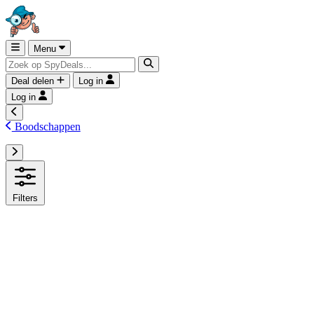
Menu
Deal delen
Log in
Log in
Boodschappen
Filters