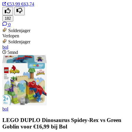
€53,99
€63,74
182
0
Soldenjager
Verlopen
Soldenjager
bol
5mnd
bol
LEGO DUPLO Dinosaurus Spidey-Rex vs Green
Goblin voor €16,99 bij Bol