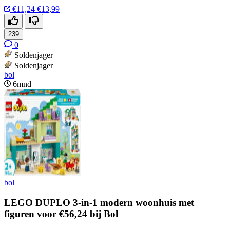
€11,24
€13,99
239
0
Soldenjager
Soldenjager
bol
6mnd
bol
LEGO DUPLO 3-in-1 modern woonhuis met
figuren voor €56,24 bij Bol