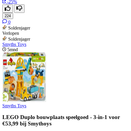
-25%
224
0
Soldenjager
Verlopen
Soldenjager
Smyths Toys
5mnd
Smyths Toys
LEGO Duplo bouwplaats speelgoed - 3-in-1 voor
€53,99 bij Smythoys