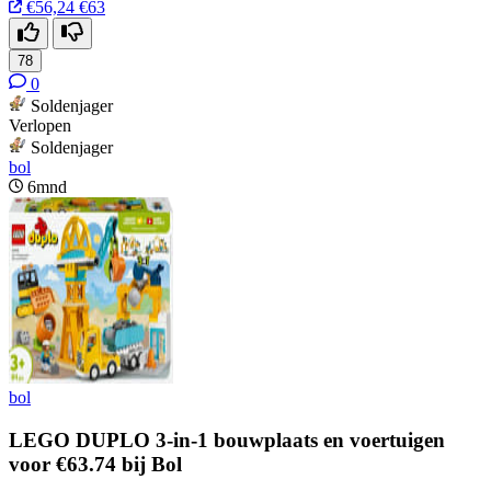
€56,24
€63
78
0
Soldenjager
Verlopen
Soldenjager
bol
6mnd
bol
LEGO DUPLO 3-in-1 bouwplaats en voertuigen
voor €63.74 bij Bol