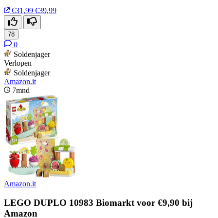
€31,99
€39,99
78
0
Soldenjager
Verlopen
Soldenjager
Amazon.it
7mnd
Amazon.it
LEGO DUPLO 10983 Biomarkt voor €9,90 bij
Amazon