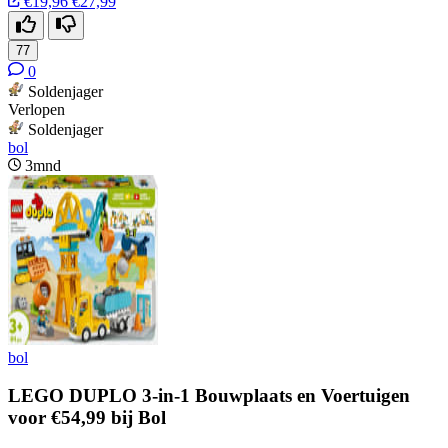
€19,96
€27,99
77
0
Soldenjager
Verlopen
Soldenjager
bol
3mnd
bol
LEGO DUPLO 3-in-1 Bouwplaats en Voertuigen
voor €54,99 bij Bol