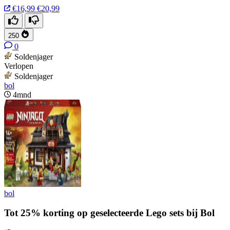
€16,99
€20,99
250
0
Soldenjager
Verlopen
Soldenjager
bol
4mnd
bol
Tot 25% korting op geselecteerde Lego sets bij Bol