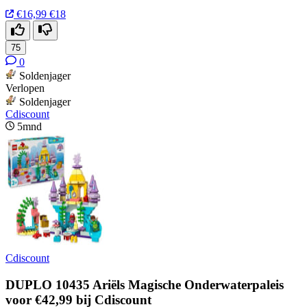
€16,99
€18
75
0
Soldenjager
Verlopen
Soldenjager
Cdiscount
5mnd
Cdiscount
DUPLO 10435 Ariëls Magische Onderwaterpaleis
voor €42,99 bij Cdiscount