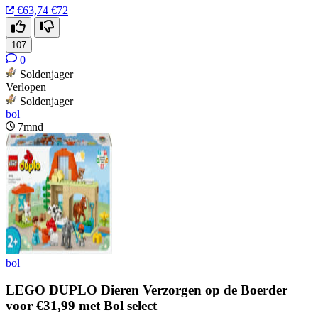
€63,74
€72
107
0
Soldenjager
Verlopen
Soldenjager
bol
7mnd
bol
LEGO DUPLO Dieren Verzorgen op de Boerder
voor €31,99 met Bol select