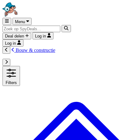
Menu
Deal delen
Log in
Log in
Bouw & constructie
Filters