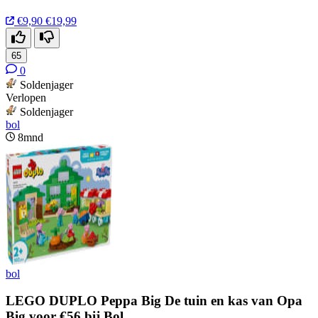
€9,90
€19,99
65
0
Soldenjager
Verlopen
Soldenjager
bol
8mnd
bol
LEGO DUPLO Peppa Big De tuin en kas van Opa
Big voor €56 bij Bol