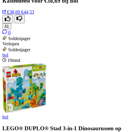
Kasteelfeest voor €38,69 bij Bol
€38,69
€44,53
61
0
Soldenjager
Verlopen
Soldenjager
bol
10mnd
bol
LEGO® DUPLO® Stad 3-in-1 Dinosaurussen op