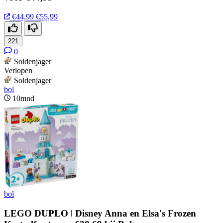
€44,99
€55,99
221
0
Soldenjager
Verlopen
Soldenjager
bol
10mnd
bol
LEGO DUPLO ǀ Disney Anna en Elsa's Frozen