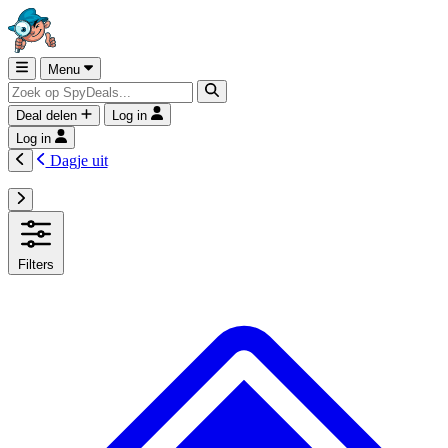
Menu
Deal delen
Log in
Log in
Dagje uit
Filters