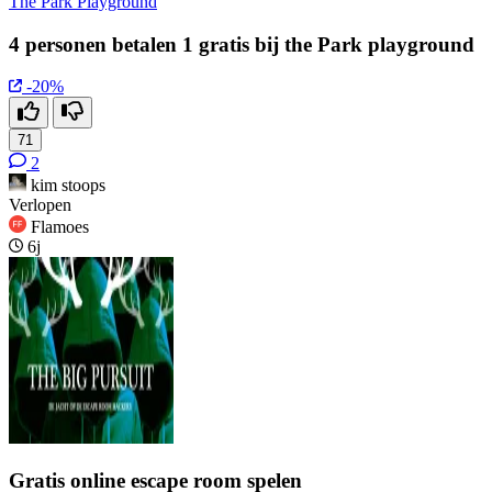
The Park Playground
4 personen betalen 1 gratis bij the Park playground
-20%
71
2
kim stoops
Verlopen
Flamoes
6j
Gratis online escape room spelen