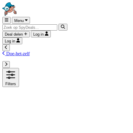
Menu
Deal delen
Log in
Log in
Doe-het-zelf
Filters