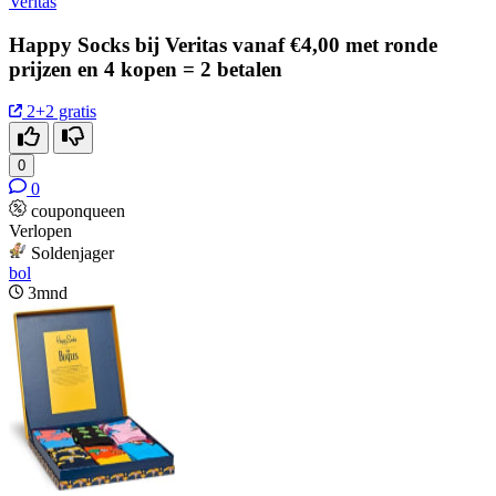
Veritas
Happy Socks bij Veritas vanaf €4,00 met ronde
prijzen en 4 kopen = 2 betalen
2+2 gratis
0
0
couponqueen
Verlopen
Soldenjager
bol
3mnd