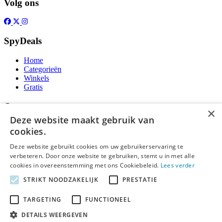
Volg ons
SpyDeals
Home
Categorieën
Winkels
Gratis
Over
×
Deze website maakt gebruik van
Over ons
cookies.
Contact
Publicatieregels
Deze website gebruikt cookies om uw gebruikerservaring te
verbeteren. Door onze website te gebruiken, stemt u in met alle
Legal
cookies in overeenstemming met ons Cookiebeleid.
Lees verder
STRIKT NOODZAKELIJK
PRESTATIE
Privacy
Cookieverklaring
Algemene Voorwaarden
TARGETING
FUNCTIONEEL
Disclaimer
DETAILS WEERGEVEN
Notice and Takedown