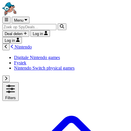
Menu
Deal delen
Log in
Log in
Nintendo
Digitale Nintendo games
Fysiek
Nintendo Switch physical games
Filters