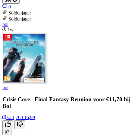
344
0
Soldenjager
Soldenjager
bol
1w
bol
Crisis Core - Final Fantasy Reunion voor €11,70 bij
Bol
€11,70
€16,99
97