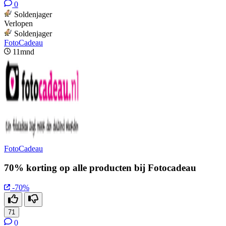
0
Soldenjager
Verlopen
Soldenjager
FotoCadeau
11mnd
FotoCadeau
70% korting op alle producten bij Fotocadeau
-70%
71
0