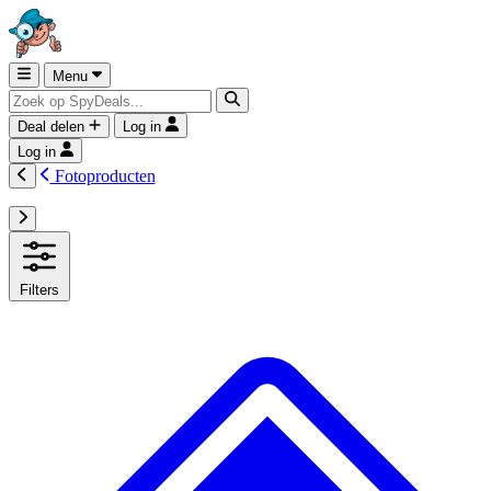
Menu
Deal delen
Log in
Log in
Fotoproducten
Filters