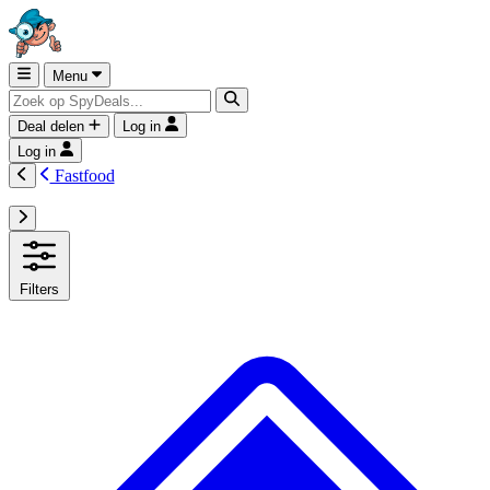
Menu
Deal delen
Log in
Log in
Fastfood
Filters