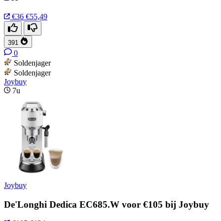
€36
€55,49
391
0
Soldenjager
Soldenjager
Joybuy
7u
Joybuy
De'Longhi Dedica EC685.W voor €105 bij Joybuy