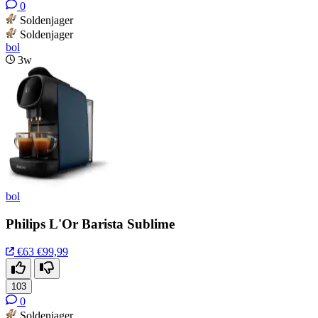
0
Soldenjager
Soldenjager
bol
3w
bol
Philips L'Or Barista Sublime
€63
€99,99
103
0
Soldenjager