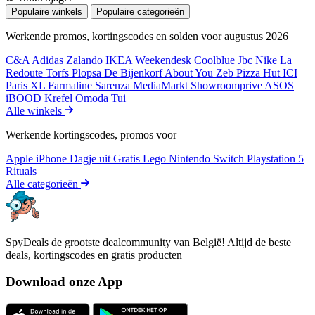
Populaire winkels
Populaire categorieën
Werkende promos, kortingscodes en solden voor augustus 2026
C&A
Adidas
Zalando
IKEA
Weekendesk
Coolblue
Jbc
Nike
La
Redoute
Torfs
Plopsa
De Bijenkorf
About You
Zeb
Pizza Hut
ICI
Paris XL
Farmaline
Sarenza
MediaMarkt
Showroomprive
ASOS
iBOOD
Krefel
Omoda
Tui
Alle winkels
Werkende kortingscodes, promos voor
Apple iPhone
Dagje uit
Gratis
Lego
Nintendo Switch
Playstation 5
Rituals
Alle categorieën
SpyDeals de grootste dealcommunity van België! Altijd de beste
deals, kortingscodes en gratis producten
Download onze App