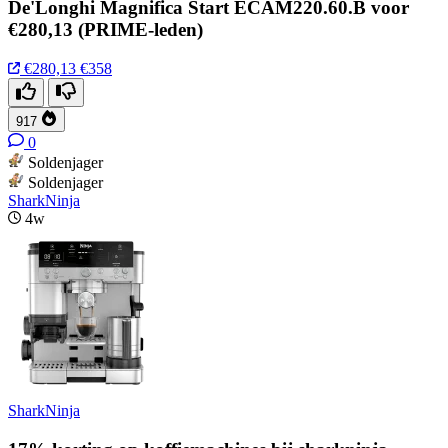
De'Longhi Magnifica Start ECAM220.60.B voor
€280,13 (PRIME-leden)
€280,13
€358
917
0
Soldenjager
Soldenjager
SharkNinja
4w
SharkNinja