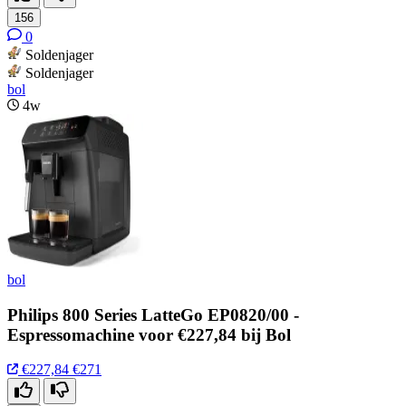
156
0
Soldenjager
Soldenjager
bol
4w
bol
Philips 800 Series LatteGo EP0820/00 -
Espressomachine voor €227,84 bij Bol
€227,84
€271