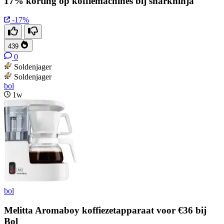
17% korting op koffiemachines bij sharkninja
-17%
439
0
Soldenjager
Soldenjager
bol
1w
bol
Melitta Aromaboy koffiezetapparaat voor €36 bij
Bol