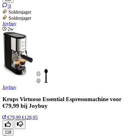
0
Soldenjager
Soldenjager
Joybuy
2w
Joybuy
Krups Virtuoso Essential Espressomachine voor
€79,99 bij Joybuy
€79,99
€128,95
118