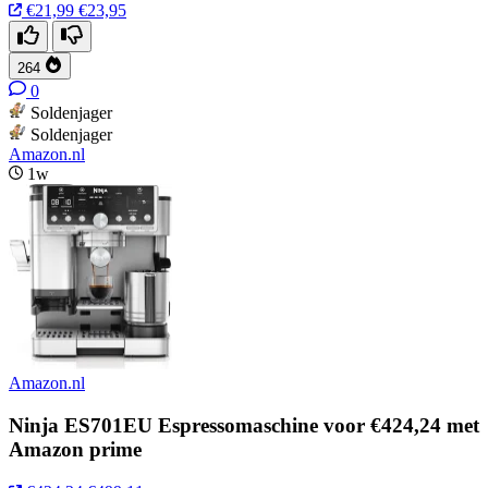
€21,99
€23,95
264
0
Soldenjager
Soldenjager
Amazon.nl
1w
Amazon.nl
Ninja ES701EU Espressomaschine voor €424,24 met
Amazon prime