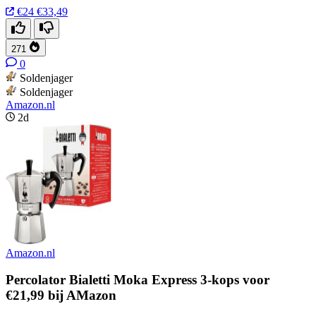
€24
€33,49
271
0
Soldenjager
Soldenjager
Amazon.nl
2d
Amazon.nl
Percolator Bialetti Moka Express 3-kops voor
€21,99 bij AMazon