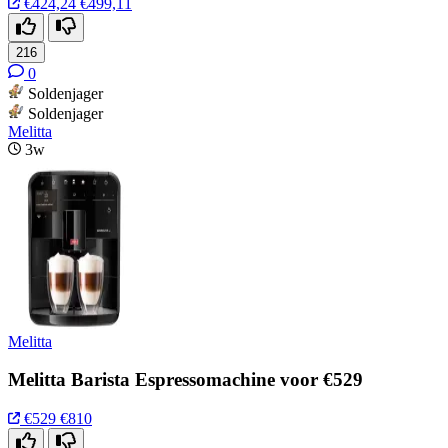
€424,24
€499,11
216
0
Soldenjager
Soldenjager
Melitta
3w
Melitta
Melitta Barista Espressomachine voor €529
€529
€810