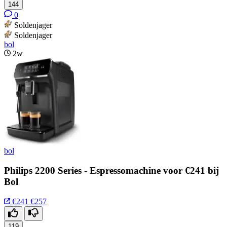
144
0
Soldenjager
Soldenjager
bol
2w
bol
Philips 2200 Series - Espressomachine voor €241 bij
Bol
€241
€257
119