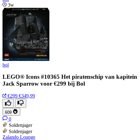
3w
bol
LEGO® Icons #10365 Het piratenschip van kapitein
Jack Sparrow voor €299 bij Bol
€299
€349,99
609
0
Soldenjager
Soldenjager
Zalando Lounge