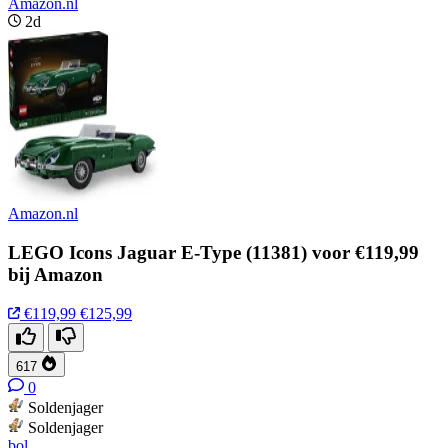
Amazon.nl
2d
Amazon.nl
LEGO Icons Jaguar E-Type (11381) voor €119,99
bij Amazon
€119,99
€125,99
617
0
Soldenjager
Soldenjager
bol