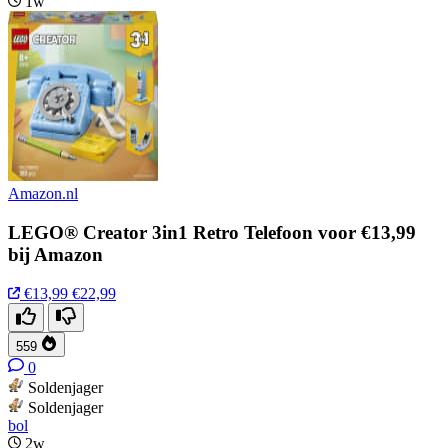
1w
Amazon.nl
LEGO® Creator 3in1 Retro Telefoon voor €13,99
bij Amazon
€13,99
€22,99
559
0
Soldenjager
Soldenjager
bol
2w