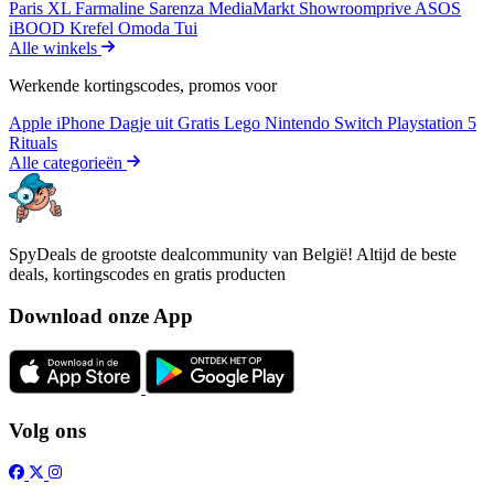
Paris XL
Farmaline
Sarenza
MediaMarkt
Showroomprive
ASOS
iBOOD
Krefel
Omoda
Tui
Alle winkels
Werkende kortingscodes, promos voor
Apple iPhone
Dagje uit
Gratis
Lego
Nintendo Switch
Playstation 5
Rituals
Alle categorieën
SpyDeals de grootste dealcommunity van België! Altijd de beste
deals, kortingscodes en gratis producten
Download onze App
Volg ons