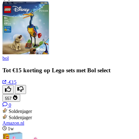
bol
Tot €15 korting op Lego sets met Bol select
-€15
557
0
Soldenjager
Soldenjager
Amazon.nl
1w