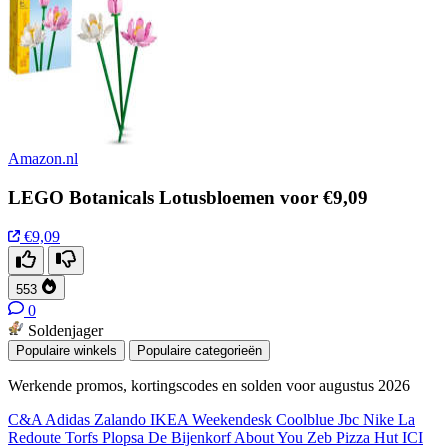
Amazon.nl
LEGO Botanicals Lotusbloemen voor €9,09
€9,09
553
0
Soldenjager
Populaire winkels
Populaire categorieën
Werkende promos, kortingscodes en solden voor augustus 2026
C&A
Adidas
Zalando
IKEA
Weekendesk
Coolblue
Jbc
Nike
La
Redoute
Torfs
Plopsa
De Bijenkorf
About You
Zeb
Pizza Hut
ICI