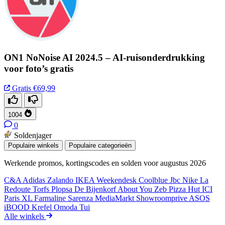
ON1 NoNoise AI 2024.5 – AI-ruisonderdrukking
voor foto’s gratis
Gratis
€69,99
1004
0
Soldenjager
Populaire winkels
Populaire categorieën
Werkende promos, kortingscodes en solden voor augustus 2026
C&A
Adidas
Zalando
IKEA
Weekendesk
Coolblue
Jbc
Nike
La
Redoute
Torfs
Plopsa
De Bijenkorf
About You
Zeb
Pizza Hut
ICI
Paris XL
Farmaline
Sarenza
MediaMarkt
Showroomprive
ASOS
iBOOD
Krefel
Omoda
Tui
Alle winkels