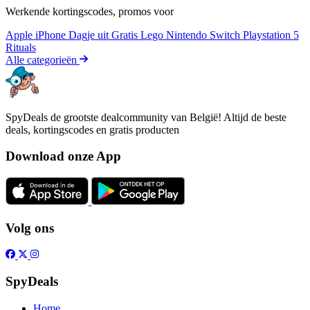
Werkende kortingscodes, promos voor
Apple iPhone
Dagje uit
Gratis
Lego
Nintendo Switch
Playstation 5
Rituals
Alle categorieën
SpyDeals de grootste dealcommunity van België! Altijd de beste
deals, kortingscodes en gratis producten
Download onze App
Volg ons
SpyDeals
Home