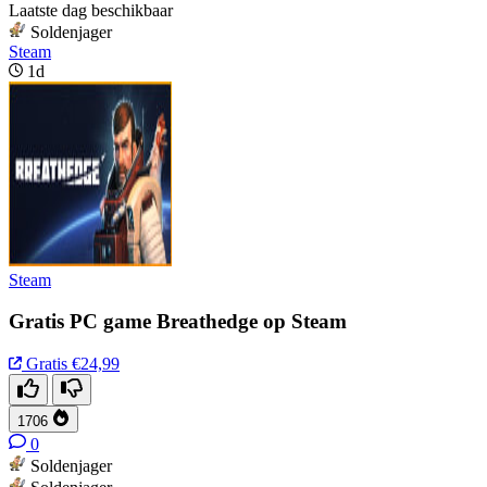
Laatste dag beschikbaar
Soldenjager
Steam
1d
Steam
Gratis PC game Breathedge op Steam
Gratis
€24,99
1706
0
Soldenjager