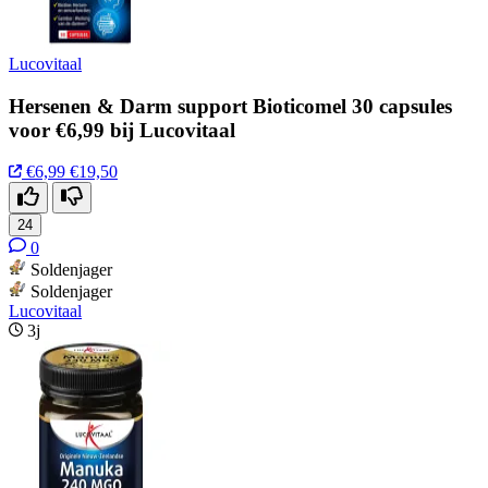
Lucovitaal
Hersenen & Darm support Bioticomel 30 capsules
voor €6,99 bij Lucovitaal
€6,99
€19,50
24
0
Soldenjager
Soldenjager
Lucovitaal
3j