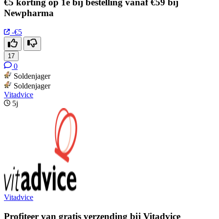
€5 korting op 1e bij bestelling vanaf €59 bij
Newpharma
-€5
17
0
Soldenjager
Soldenjager
Vitadvice
5j
Vitadvice
Profiteer van gratis verzending bij Vitadvice