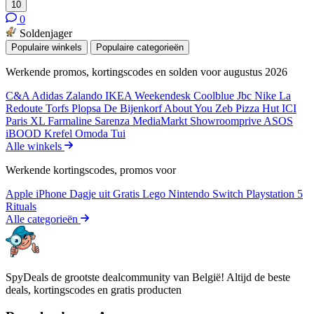
10
0
Soldenjager
Populaire winkels
Populaire categorieën
Werkende promos, kortingscodes en solden voor augustus 2026
C&A
Adidas
Zalando
IKEA
Weekendesk
Coolblue
Jbc
Nike
La
Redoute
Torfs
Plopsa
De Bijenkorf
About You
Zeb
Pizza Hut
ICI
Paris XL
Farmaline
Sarenza
MediaMarkt
Showroomprive
ASOS
iBOOD
Krefel
Omoda
Tui
Alle winkels
Werkende kortingscodes, promos voor
Apple iPhone
Dagje uit
Gratis
Lego
Nintendo Switch
Playstation 5
Rituals
Alle categorieën
SpyDeals de grootste dealcommunity van België! Altijd de beste
deals, kortingscodes en gratis producten