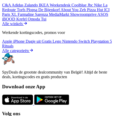
C&A
Adidas
Zalando
IKEA
Weekendesk
Coolblue
Jbc
Nike
La
Redoute
Torfs
Plopsa
De Bijenkorf
About You
Zeb
Pizza Hut
ICI
Paris XL
Farmaline
Sarenza
MediaMarkt
Showroomprive
ASOS
iBOOD
Krefel
Omoda
Tui
Alle winkels
Werkende kortingscodes, promos voor
Apple iPhone
Dagje uit
Gratis
Lego
Nintendo Switch
Playstation 5
Rituals
Alle categorieën
SpyDeals de grootste dealcommunity van België! Altijd de beste
deals, kortingscodes en gratis producten
Download onze App
Volg ons