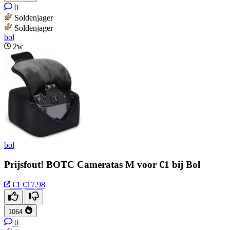
0
Soldenjager
Soldenjager
bol
2w
bol
Prijsfout! BOTC Cameratas M voor €1 bij Bol
€1
€17,98
1064
0