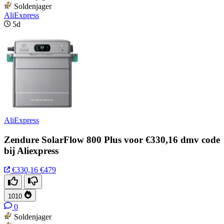
Soldenjager
AliExpress
5d
AliExpress
Zendure SolarFlow 800 Plus voor €330,16 dmv code
bij Aliexpress
€330,16
€479
1010
0
Soldenjager