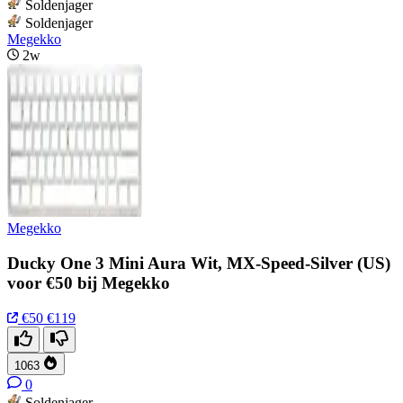
Soldenjager
Soldenjager
Megekko
2w
Megekko
Ducky One 3 Mini Aura Wit, MX-Speed-Silver (US)
voor €50 bij Megekko
€50
€119
1063
0
Soldenjager