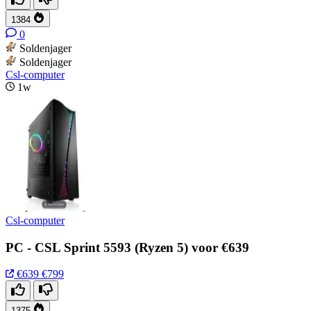
1384
0
Soldenjager
Soldenjager
Csl-computer
1w
Csl-computer
PC - CSL Sprint 5593 (Ryzen 5) voor €639
€639
€799
1375