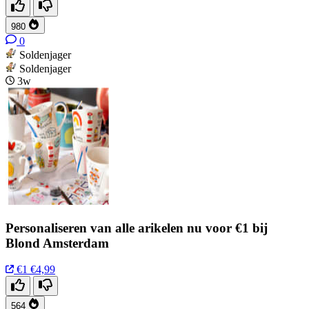
980
0
Soldenjager
Soldenjager
3w
Personaliseren van alle arikelen nu voor €1 bij
Blond Amsterdam
€1
€4,99
564