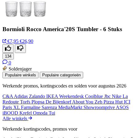
Bormioli Rocco America'20S Tumbler - 6 Stuks
€7,95
€26,90
134
0
Soldenjager
Populaire winkels
Populaire categorieën
Werkende promos, kortingscodes en solden voor augustus 2026
C&A
Adidas
Zalando
IKEA
Weekendesk
Coolblue
Jbc
Nike
La
Redoute
Torfs
Plopsa
De Bijenkorf
About You
Zeb
Pizza Hut
ICI
Paris XL
Farmaline
Sarenza
MediaMarkt
Showroomprive
ASOS
iBOOD
Krefel
Omoda
Tui
Alle winkels
Werkende kortingscodes, promos voor