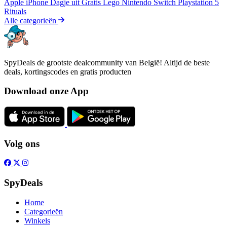
Apple iPhone
Dagje uit
Gratis
Lego
Nintendo Switch
Playstation 5
Rituals
Alle categorieën
SpyDeals de grootste dealcommunity van België! Altijd de beste
deals, kortingscodes en gratis producten
Download onze App
Volg ons
SpyDeals
Home
Categorieën
Winkels