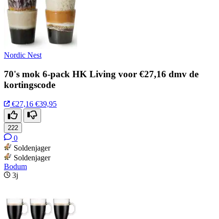
Nordic Nest
70's mok 6-pack HK Living voor €27,16 dmv de
kortingscode
€27,16
€39,95
222
0
Soldenjager
Soldenjager
Bodum
3j