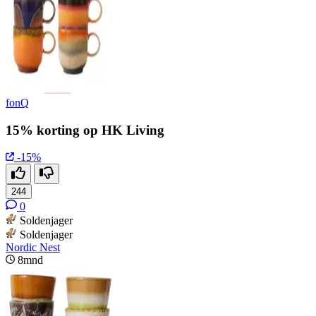
fonQ
15% korting op HK Living
-15%
244
0
Soldenjager
Soldenjager
Nordic Nest
8mnd