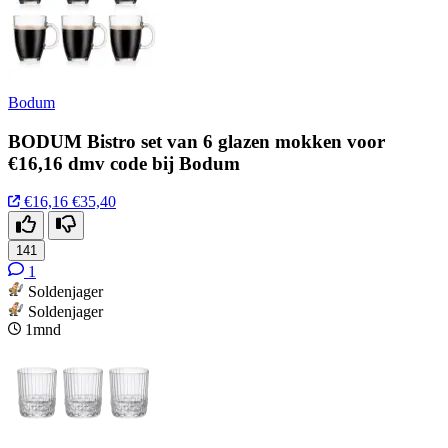
Bodum
BODUM Bistro set van 6 glazen mokken voor
€16,16 dmv code bij Bodum
€16,16
€35,40
141
1
Soldenjager
Soldenjager
1mnd