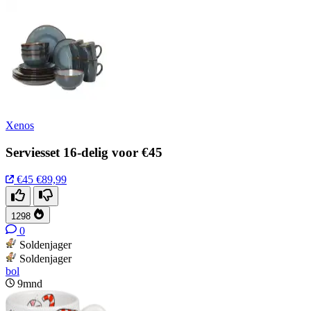
Xenos
Serviesset 16-delig voor €45
€45
€89,99
1298
0
Soldenjager
Soldenjager
bol
9mnd