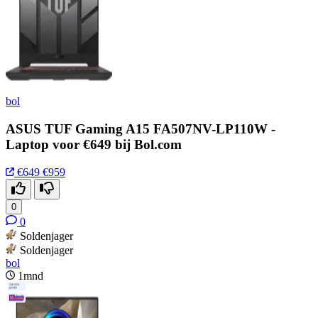
bol
ASUS TUF Gaming A15 FA507NV-LP110W -
Laptop voor €649 bij Bol.com
€649
€959
0
0
Soldenjager
Soldenjager
bol
1mnd