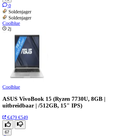
0
Soldenjager
Soldenjager
Coolblue
2j
Coolblue
ASUS VivoBook 15 (Ryzen 7730U, 8GB |
uitbreidbaar | /512GB, 15" IPS)
€479
€549
67