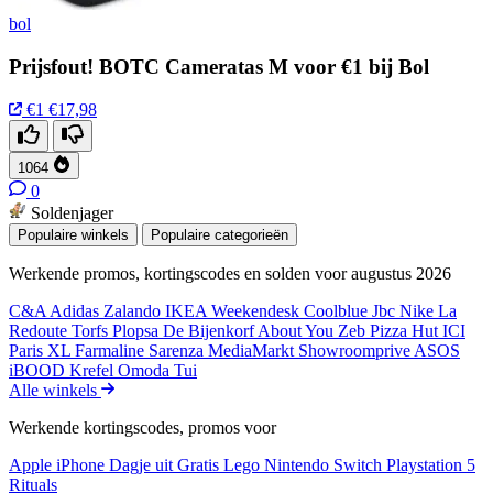
bol
Prijsfout! BOTC Cameratas M voor €1 bij Bol
€1
€17,98
1064
0
Soldenjager
Populaire winkels
Populaire categorieën
Werkende promos, kortingscodes en solden voor augustus 2026
C&A
Adidas
Zalando
IKEA
Weekendesk
Coolblue
Jbc
Nike
La
Redoute
Torfs
Plopsa
De Bijenkorf
About You
Zeb
Pizza Hut
ICI
Paris XL
Farmaline
Sarenza
MediaMarkt
Showroomprive
ASOS
iBOOD
Krefel
Omoda
Tui
Alle winkels
Werkende kortingscodes, promos voor
Apple iPhone
Dagje uit
Gratis
Lego
Nintendo Switch
Playstation 5
Rituals