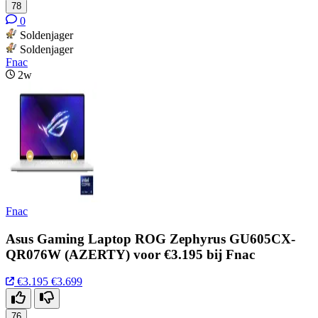
78
0
Soldenjager
Soldenjager
Fnac
2w
Fnac
Asus Gaming Laptop ROG Zephyrus GU605CX-
QR076W (AZERTY) voor €3.195 bij Fnac
€3.195
€3.699
76