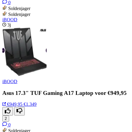
0
Soldenjager
Soldenjager
iBOOD
3j
iBOOD
Asus 17.3" TUF Gaming A17 Laptop voor €949,95
€949,95
€1.349
2
0
Soldenjager