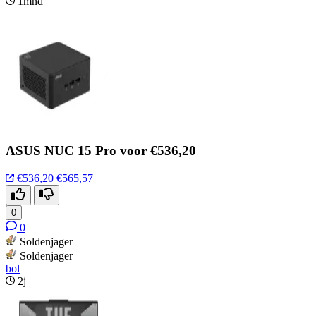
1mnd
ASUS NUC 15 Pro voor €536,20
€536,20
€565,57
0
0
Soldenjager
Soldenjager
bol
2j