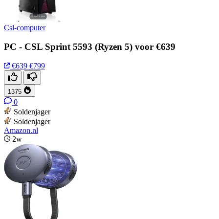
Csl-computer
PC - CSL Sprint 5593 (Ryzen 5) voor €639
€639
€799
1375
0
Soldenjager
Soldenjager
Amazon.nl
2w