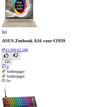
bol
ASUS Zenbook A16 voor €1959
€1.959
€2.199
-124
0
Soldenjager
Soldenjager
2w