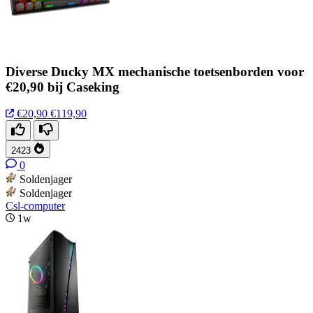
Diverse Ducky MX mechanische toetsenborden voor
€20,90 bij Caseking
€20,90
€119,90
2423
0
Soldenjager
Soldenjager
Csl-computer
1w