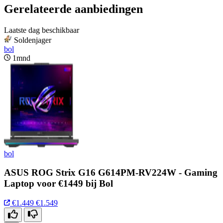
Gerelateerde aanbiedingen
Laatste dag beschikbaar
Soldenjager
bol
1mnd
bol
ASUS ROG Strix G16 G614PM-RV224W - Gaming
Laptop voor €1449 bij Bol
€1.449
€1.549