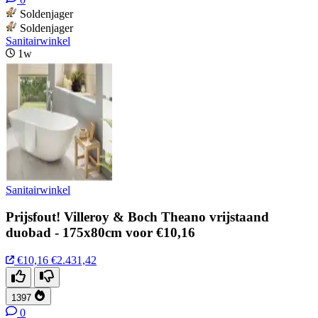
Soldenjager
Soldenjager
Sanitairwinkel
1w
Sanitairwinkel
Prijsfout! Villeroy & Boch Theano vrijstaand
duobad - 175x80cm voor €10,16
€10,16
€2.431,42
1397
0