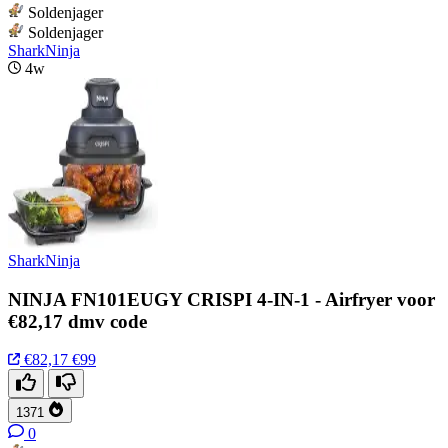
Soldenjager
Soldenjager
SharkNinja
4w
SharkNinja
NINJA FN101EUGY CRISPI 4-IN-1 - Airfryer voor
€82,17 dmv code
€82,17
€99
1371
0