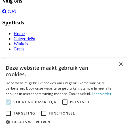
Volg ons
SpyDeals
Home
Categorieën
Winkels
Gratis
Over
×
Deze website maakt gebruik van
Over ons
cookies.
Contact
Publicatieregels
Deze website gebruikt cookies om uw gebruikerservaring te
verbeteren. Door onze website te gebruiken, stemt u in met alle
Legal
cookies in overeenstemming met ons Cookiebeleid.
Lees verder
STRIKT NOODZAKELIJK
PRESTATIE
Privacy
Cookieverklaring
Algemene Voorwaarden
TARGETING
FUNCTIONEEL
Disclaimer
DETAILS WEERGEVEN
Notice and Takedown