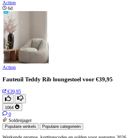
Action
6d
Action
Fauteuil Teddy Rib loungestoel voor €39,95
€39,95
1064
0
Soldenjager
Populaire winkels
Populaire categorieën
Werkende promos, kortingscodes en solden voor augustus 2026