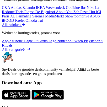
C&A
Adidas
Zalando
IKEA
Weekendesk
Coolblue
Jbc
Nike
La
Redoute
Torfs
Plopsa
De Bijenkorf
About You
Zeb
Pizza Hut
ICI
Paris XL
Farmaline
Sarenza
MediaMarkt
Showroomprive
ASOS
iBOOD
Krefel
Omoda
Tui
Alle winkels
Werkende kortingscodes, promos voor
Apple iPhone
Dagje uit
Gratis
Lego
Nintendo Switch
Playstation 5
Rituals
Alle categorieën
SpyDeals de grootste dealcommunity van België! Altijd de beste
deals, kortingscodes en gratis producten
Download onze App