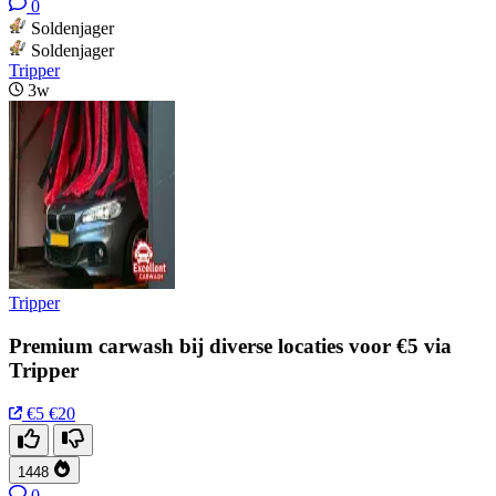
0
Soldenjager
Soldenjager
Tripper
3w
Tripper
Premium carwash bij diverse locaties voor €5 via
Tripper
€5
€20
1448
0