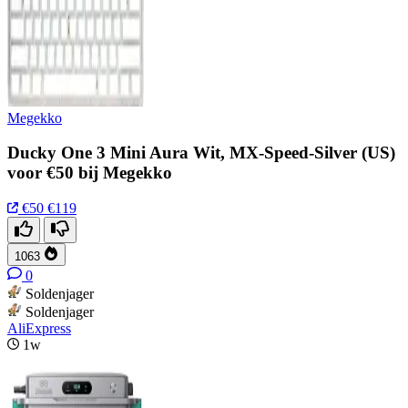
Megekko
Ducky One 3 Mini Aura Wit, MX-Speed-Silver (US)
voor €50 bij Megekko
€50
€119
1063
0
Soldenjager
Soldenjager
AliExpress
1w