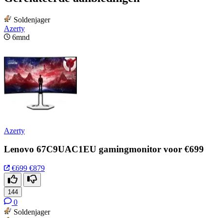
Soldenjager
Azerty
6mnd
Azerty
Lenovo 67C9UAC1EU gamingmonitor voor €699
€699
€879
144
0
Soldenjager