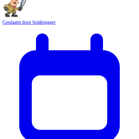
Geplaatst door
Soldenjager