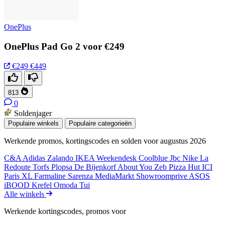
OnePlus
OnePlus Pad Go 2 voor €249
€249
€449
813
0
Soldenjager
Populaire winkels
Populaire categorieën
Werkende promos, kortingscodes en solden voor augustus 2026
C&A
Adidas
Zalando
IKEA
Weekendesk
Coolblue
Jbc
Nike
La
Redoute
Torfs
Plopsa
De Bijenkorf
About You
Zeb
Pizza Hut
ICI
Paris XL
Farmaline
Sarenza
MediaMarkt
Showroomprive
ASOS
iBOOD
Krefel
Omoda
Tui
Alle winkels
Werkende kortingscodes, promos voor