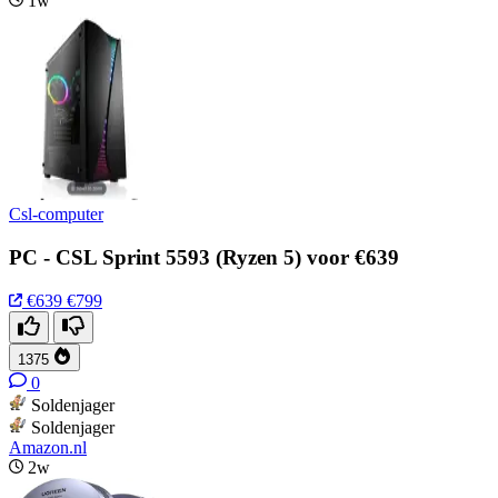
1w
Csl-computer
PC - CSL Sprint 5593 (Ryzen 5) voor €639
€639
€799
1375
0
Soldenjager
Soldenjager
Amazon.nl
2w