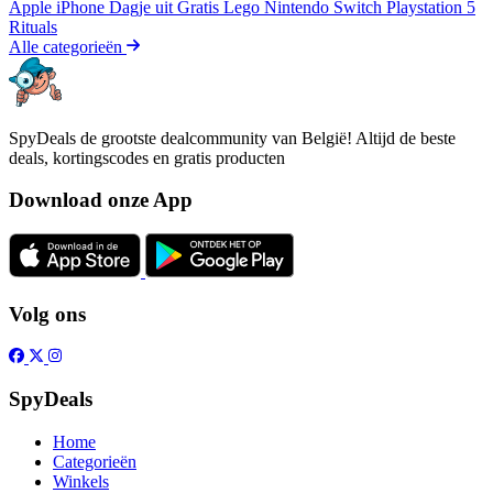
Apple iPhone
Dagje uit
Gratis
Lego
Nintendo Switch
Playstation 5
Rituals
Alle categorieën
SpyDeals de grootste dealcommunity van België! Altijd de beste
deals, kortingscodes en gratis producten
Download onze App
Volg ons
SpyDeals
Home
Categorieën
Winkels