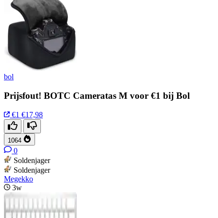
bol
Prijsfout! BOTC Cameratas M voor €1 bij Bol
€1
€17,98
1064
0
Soldenjager
Soldenjager
Megekko
3w