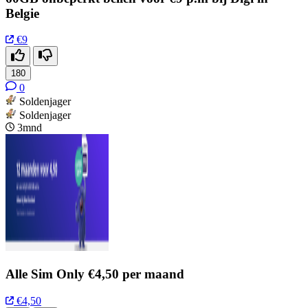
Belgie
€9
180
0
Soldenjager
Soldenjager
3mnd
Alle Sim Only €4,50 per maand
€4,50