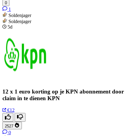
0
1
Soldenjager
Soldenjager
5d
12 x 1 euro korting op je KPN abonnement door
claim in te dienen KPN
€12
2527
0