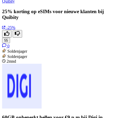
Quibity
25% korting op eSIMs voor nieuwe klanten bij
Quibity
-25%
55
0
Soldenjager
Soldenjager
2mnd
60GB onbeperkt bellen voor €9 p.m bij Digi in