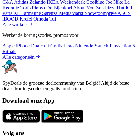
C&A
Adidas
Zalando
IKEA
Weekendesk
Coolblue
Jbc
Nike
La
Redoute
Torfs
Plopsa
De Bijenkorf
About You
Zeb
Pizza Hut
ICI
Paris XL
Farmaline
Sarenza
MediaMarkt
Showroomprive
ASOS
iBOOD
Krefel
Omoda
Tui
Alle winkels
Werkende kortingscodes, promos voor
Apple iPhone
Dagje uit
Gratis
Lego
Nintendo Switch
Playstation 5
Rituals
Alle categorieën
SpyDeals de grootste dealcommunity van België! Altijd de beste
deals, kortingscodes en gratis producten
Download onze App
Volg ons