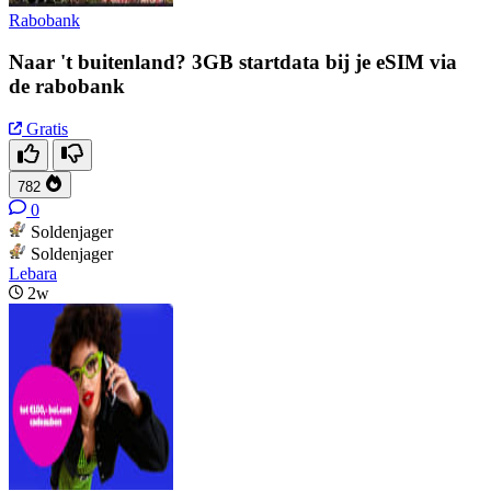
Rabobank
Naar 't buitenland? 3GB startdata bij je eSIM via
de rabobank
Gratis
782
0
Soldenjager
Soldenjager
Lebara
2w