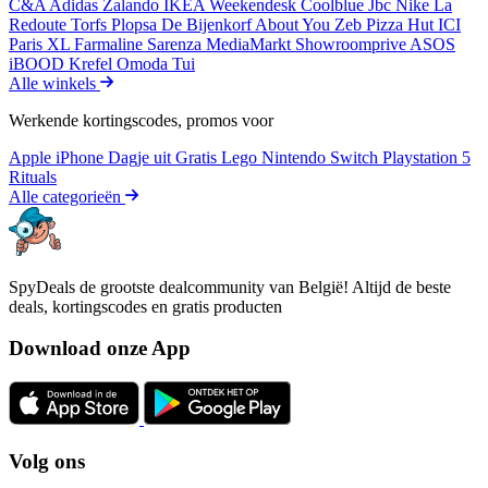
C&A
Adidas
Zalando
IKEA
Weekendesk
Coolblue
Jbc
Nike
La
Redoute
Torfs
Plopsa
De Bijenkorf
About You
Zeb
Pizza Hut
ICI
Paris XL
Farmaline
Sarenza
MediaMarkt
Showroomprive
ASOS
iBOOD
Krefel
Omoda
Tui
Alle winkels
Werkende kortingscodes, promos voor
Apple iPhone
Dagje uit
Gratis
Lego
Nintendo Switch
Playstation 5
Rituals
Alle categorieën
SpyDeals de grootste dealcommunity van België! Altijd de beste
deals, kortingscodes en gratis producten
Download onze App
Volg ons