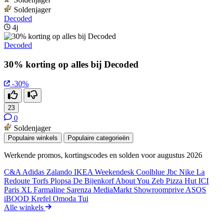
Soldenjager
Decoded
4j
Decoded
30% korting op alles bij Decoded
-30%
23
0
Soldenjager
Populaire winkels
Populaire categorieën
Werkende promos, kortingscodes en solden voor augustus 2026
C&A
Adidas
Zalando
IKEA
Weekendesk
Coolblue
Jbc
Nike
La
Redoute
Torfs
Plopsa
De Bijenkorf
About You
Zeb
Pizza Hut
ICI
Paris XL
Farmaline
Sarenza
MediaMarkt
Showroomprive
ASOS
iBOOD
Krefel
Omoda
Tui
Alle winkels