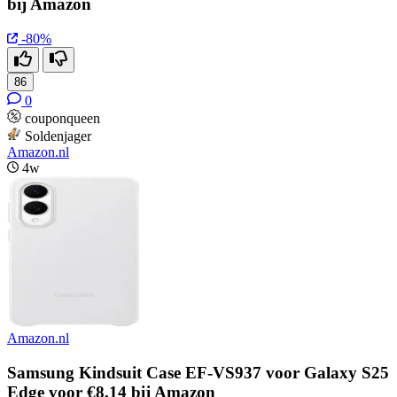
bij Amazon
-80%
86
0
couponqueen
Soldenjager
Amazon.nl
4w
Amazon.nl
Samsung Kindsuit Case EF-VS937 voor Galaxy S25
Edge voor €8,14 bij Amazon