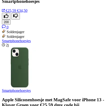
Smartphonehoesjes
€25,59
€34,50
200
0
Soldenjager
Soldenjager
Smartphonehoesjes
2j
Smartphonehoesjes
Apple Siliconenhoesje met MagSafe voor iPhone 13 -
Klaver Groen voor €25,59 dmv code bij