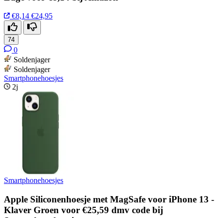
€8,14
€24,95
74
0
Soldenjager
Soldenjager
Smartphonehoesjes
2j
Smartphonehoesjes
Apple Siliconenhoesje met MagSafe voor iPhone 13 -
Klaver Groen voor €25,59 dmv code bij